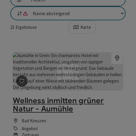
Sortierung
Die Sortierung nach Entfernung ist nicht möglich, da Standortzug
21
Ergebnisse
Karte
Beitrag merken
: Wellness inmitten grüner Natur - Au
Wellness inmitten grüner
Natur - Aumühle
Bad Kreuzen
Angebot
Zeitraum