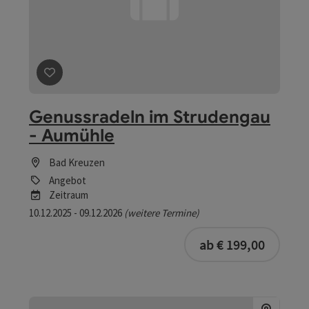
Beitrag merken
: Genussradeln im Strudengau - Aumühl
Genussradeln im Strudengau
- Aumühle
Bad Kreuzen
Angebot
Zeitraum
10.12.2025 - 09.12.2026
(weitere Termine)
buchba
ab € 199,00