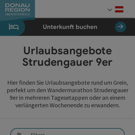
Accesskey
Accesskey
Accesskey
Accesskey
Accesskey
Accesskey
Zum Inhalt
Zur Navigation
Zum Seitenanfang
Zur Kontaktseite
Zum Impressum
Zur Startseite
[0]
[7]
[1]
[5]
[3]
[2]
Deut
Sprach
Unterkunft buchen
Urlaubsangebote
Strudengauer 9er
Hier finden Sie Urlaubsangebote rund um Grein,
perfekt um den Wandermarathon Strudengauer
9er in mehreren Tagesetappen oder an einem
verlängerten Wochenende zu erwandern.
direkt zu den Ergebnissen springen
Filtern