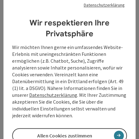
Datenschutzerklärung
Beitrag merken
: Donausteig - Trailrunning
Wir respektieren Ihre
Donausteig - Trailrunning
Privatsphäre
St. Nikola an der Donau
Angebot
Wir möchten Ihnen gerne ein umfassendes Website-
Zeitraum
Erlebnis mit uneingeschränkten Funktionen
25.04.2026 - 10.10.2026
(weitere Termine)
ermöglichen (z.B. Chatbot, Suche), Zugriffe
analysieren sowie Inhalte personalisieren, wofür wir
buchba
ab € 159,30
Cookies verwenden. Vereinzelt kann eine
Datenübermittlung in ein Drittland erfolgen (Art. 49
(1) lit. a DSGVO). Nähere Informationen finden Sie in
unserer
Datenschutzerklärung
. Mit Ihrer Zustimmung
akzeptieren Sie die Cookies, die Sie über die
individuellen Einstellungen selbst verwalten und
jederzeit widerrufen können.
Allen Cookies zustimmen