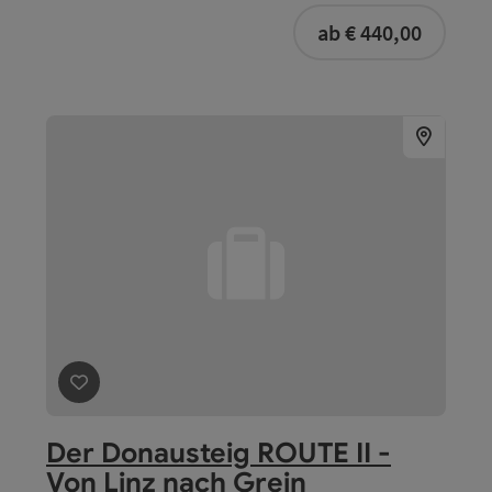
buchba
ab € 440,00
Beitrag merken
: Der Donausteig ROUTE II - Von Linz na
Der Donausteig ROUTE II -
Von Linz nach Grein