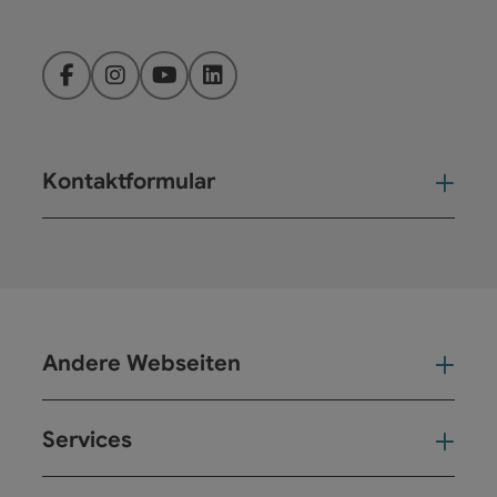
Facebook
Instagram
YouTube
LinkedIn
Kontaktformular
Kont
Andere Webseiten
And
Services
Ser