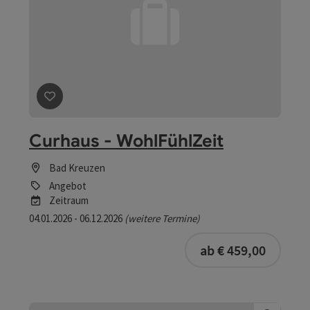
Beitrag merken
: Curhaus - WohlFühlZeit
Curhaus - WohlFühlZeit
Bad Kreuzen
Angebot
Zeitraum
04.01.2026 - 06.12.2026
(weitere Termine)
buchba
ab € 459,00