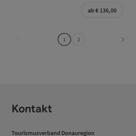
buchba
ab € 136,00
Seite zurück
Seite 
1
2
Kontakt
Tourismusverband Donauregion