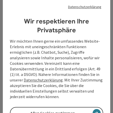
Tourismusverband Donauregion
Datenschutzerklärung
Oberösterreich
WGD Donau Oberösterreich Tourismus
Wir respektieren Ihre
GmbH
Privatsphäre
Lindengasse 9
Wir möchten Ihnen gerne ein umfassendes Website-
4040 Linz
Erlebnis mit uneingeschränkten Funktionen
ermöglichen (z.B. Chatbot, Suche), Zugriffe
+43 732 7277 - 888
analysieren sowie Inhalte personalisieren, wofür wir
Cookies verwenden. Vereinzelt kann eine
Datenübermittlung in ein Drittland erfolgen (Art. 49
info@donauregion.at
(1) lit. a DSGVO). Nähere Informationen finden Sie in
unserer
Datenschutzerklärung
. Mit Ihrer Zustimmung
akzeptieren Sie die Cookies, die Sie über die
Fax: +43 732 7277 - 804
individuellen Einstellungen selbst verwalten und
jederzeit widerrufen können.
Öffnungszeiten:
Montag – Donnerstag: 8–12 Uhr und 13–16 Uhr