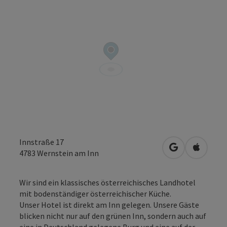
Innstraße 17
in Google Map
in Apple
4783
Wernstein am Inn
Wir sind ein klassisches österreichisches Landhotel
mit bodenständiger österreichischer Küche.
Unser Hotel ist direkt am Inn gelegen. Unsere Gäste
blicken nicht nur auf den grünen Inn, sondern auch auf
eine in Deutschland gelegene Burg und eine auf der