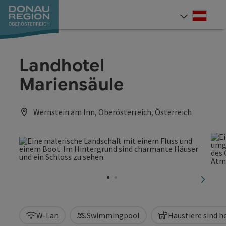
Accesskey
Accesskey
Accesskey
Accesskey
Accesskey
Accesskey
Zum Inhalt
Zur Navigation
Zum Seitenanfang
Zur Kontaktseite
Zum Impressum
Zur Startseite
[0]
[7]
[1]
[5]
[3]
[2]
Deut
Sprach
Landhotel
Mariensäule
Wernstein am Inn, Oberösterreich, Österreich
nächst
W-Lan
Swimmingpool
Haustiere sind 