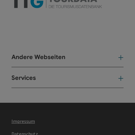
Andere Webseiten
And
Services
Ser
Impressum
Datenschutz