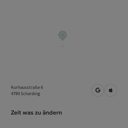
Kurhausstraße 6
in Google Map
in Apple
4780
Schärding
Zeit was zu ändern