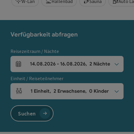
W-Lan
Hallenbad
Sauna
Auto L
Verfügbarkeit abfragen
Reisezeitraum / Nächte
14.08.2026
-
16.08.2026
,
2
Nächte
An- und Abreisefelder
Einheit / Reiseteilnehmer
1
Einheit
,
2
Erwachsene
,
0
Kinder
Einheitenanzahl und Personenfelder
Suchen