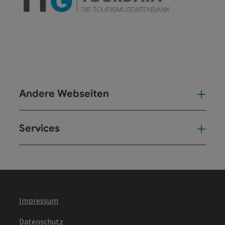
Andere Webseiten
And
Services
Ser
Impressum
Datenschutz