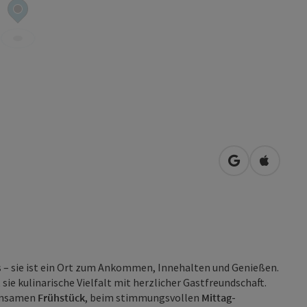
in Google Map
in Apple
s – sie ist ein Ort zum Ankommen, Innehalten und Genießen.
ie kulinarische Vielfalt mit herzlicher Gastfreundschaft.
einsamen
Frühstück
, beim stimmungsvollen
Mittag
-