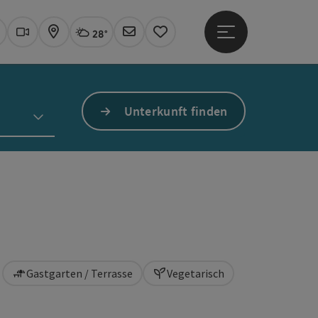
28°
Hauptmenü öffne
Aktuelles Wetter
Linz, wolkig
uchen
Webcams
Karte
Newsletter
Merkzettel
Unterkunft finden
Gastgarten / Terrasse
Vegetarisch