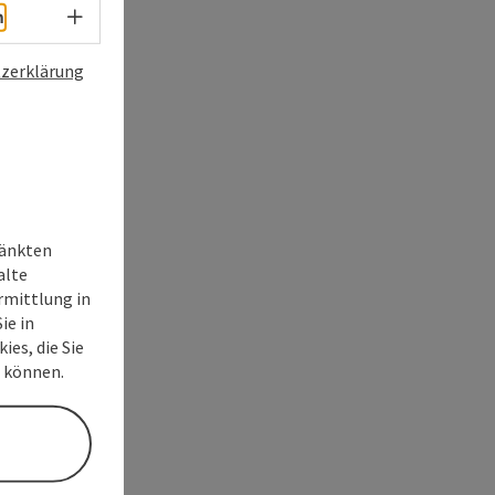
Sprachwahl - Menü öffnen
h
zerklärung
ränkten
alte
rmittlung in
ie in
ies, die Sie
n können.