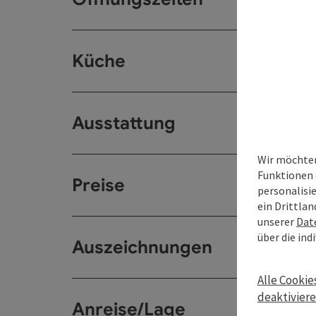
Küche
Ausstattung
Wir möchten
Funktionen 
Preise
personalisi
ein Drittlan
unserer
Dat
über die ind
Auszeichnungen
Alle Cookie
deaktivier
Anreise/Lage