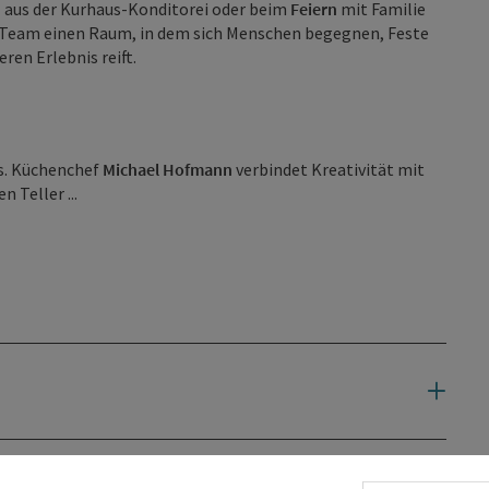
n
aus der Kurhaus-Konditorei oder beim
Feiern
mit Familie
as Team einen Raum, in dem sich Menschen begegnen, Feste
en Erlebnis reift.
is. Küchenchef
Michael Hofmann
verbindet Kreativität mit
n Teller ...