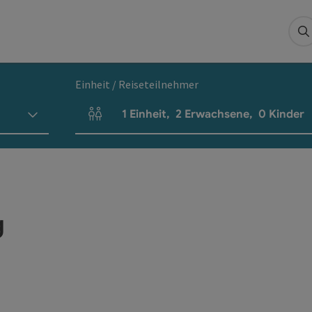
S
Einheit / Reiseteilnehmer
1
Einheit
,
2
Erwachsene
,
0
Kinder
Einheitenanzahl und Personenfelder
g