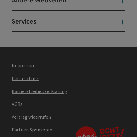
Andere Webseiten
And
Services
Ser
Impressum
Datenschutz
Barrierefreiheitserklärung
AGBs
Vertrag widerrufen
Partner-Sponsoren