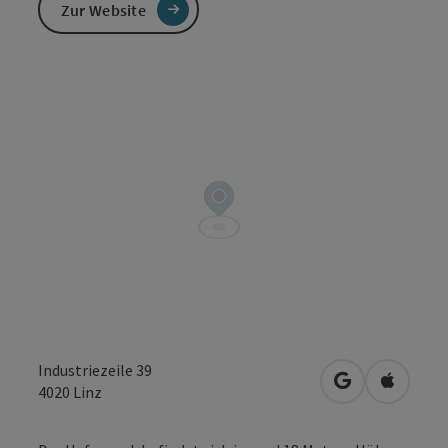
Zur Website
Industriezeile 39
in Google Map
in Apple
4020
Linz