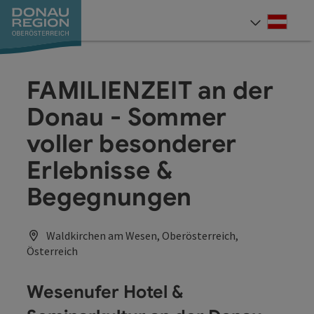
Accesskey
Accesskey
Accesskey
Accesskey
Accesskey
Accesskey
Zum Inhalt
Zur Navigation
Zum Seitenanfang
Zur Kontaktseite
Zum Impressum
Zur Startseite
[0]
[7]
[1]
[5]
[3]
[2]
Deut
Sprach
FAMILIENZEIT an der
Donau - Sommer
voller besonderer
Erlebnisse &
Begegnungen
Waldkirchen am Wesen, Oberösterreich,
Österreich
Wesenufer Hotel &