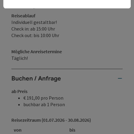
Halbpension
Reiseablauf
Individuell gestaltbar!
Check in: ab 15:00 Uhr
Check out: bis 10:00 Uhr
Mögliche Anreisetermine
Täglich!
Buchen / Anfrage
ab Preis
€ 191,00 pro Person
buchbar ab 1 Person
Reisezeitraum (01.07.2026 - 30.08.2026)
von
bis