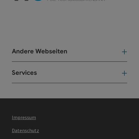
Andere Webseiten
And
Services
Ser
Impressum
Datenschutz