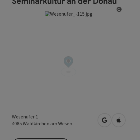
Seminarkultur an der Donau
Copyrig
Wesenufer 1
in Google Maps
in Apple 
4085
Waldkirchen am Wesen