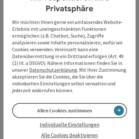
Bioprodukten
Privatsphäre
2 x Abendessen im Hotel (3-Gang Wahlmenü mit
saisonalen Salaten)
Wir möchten Ihnen gerne ein umfassendes Website-
1 x „Sauwald Cocktail“ zur Begrüßung
Erlebnis mit uneingeschränkten Funktionen
„Durstlöscher Bars“ mit regionalen Säften, Soda
ermöglichen (z.B. Chatbot, Suche), Zugriffe
und Wasser kostenfrei für unsere Hotelgäste!
analysieren sowie Inhalte personalisieren, wofür wir
DONAU.Erlebnis Card (zahlreiche Vorteile &
Cookies verwenden. Vereinzelt kann eine
Ermäßigungen bei über 80 Partnern)
Datenübermittlung in ein Drittland erfolgen (Art. 49
Gratis Walking-Stöcke für einen ½ Tag (nach
(1) lit. a DSGVO). Nähere Informationen finden Sie in
Verfügbarkeit)
unserer
Datenschutzerklärung
. Mit Ihrer Zustimmung
Kostenfreier Shuttle zum IKUNA Naturresort
akzeptieren Sie die Cookies, die Sie über die
oder zum Baumkronenweg Kopfing.
individuellen Einstellungen selbst verwalten und
Achtung: Sonntags keine Halbpension!
jederzeit widerrufen können.
Angebot gültig je nach Verfügbarkeit, tägliche Anreise
möglich
Allen Cookies zustimmen
Individuelle Einstellungen
Alle Cookies deaktivieren
Verpflegung