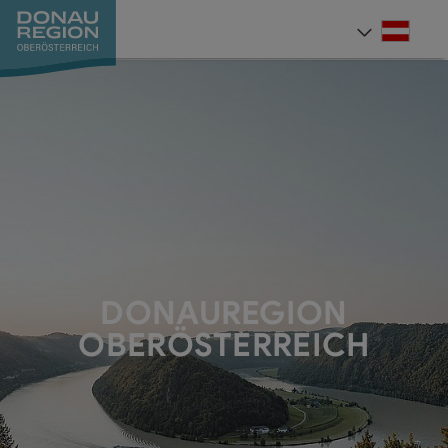
Accesskey
Accesskey
Accesskey
Accesskey
Accesskey
Accesskey
Zum Inhalt
Zur Navigation
Zum Seitenanfang
Zur Kontaktseite
Zum Impressum
Zur Startseite
[0]
[7]
[1]
[5]
[3]
[2]
Deut
Sprach
DONAUREGION
OBERÖSTERREICH