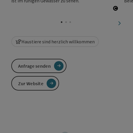
Copyri
nächst
Haustiere sind herzlich willkommen
Anfrage senden
Zur Website