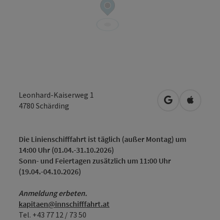
Leonhard-Kaiserweg 1
in Google Map
in Apple
4780
Schärding
Die Linienschifffahrt ist täglich (außer Montag) um
14:00 Uhr (01.04.-31.10.2026)
Sonn- und Feiertagen zusätzlich um 11:00 Uhr
(19.04.-04.10.2026)
Anmeldung erbeten.
kapitaen@innschifffahrt.at
Tel. +43 77 12 / 73 50