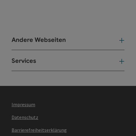
Andere Webseiten
And
Services
Ser
Impressum
Datenschutz
Barrierefreiheitserklärung