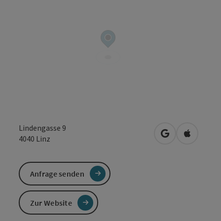
Lindengasse 9
in Google Maps
in Apple 
4040
Linz
Anfrage senden
Zur Website