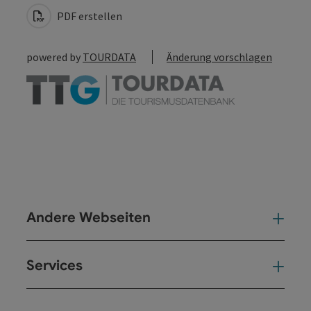
PDF erstellen
powered by
TOURDATA
Änderung vorschlagen
Andere Webseiten
And
Services
Ser