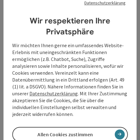
maßgeschneiderte, individuelle Rahmenprogramme:
Datenschutzerklärung
spannende Kulturvermittlung
genussreiche Verkostungen
Wir respektieren Ihre
geführte Touren in der Natur
Betriebsbesichtigungen
Privatsphäre
Schifffahrten auf Donau oder Inn und vieles
mehr.
Wir möchten Ihnen gerne ein umfassendes Website-
Es ...
Erlebnis mit uneingeschränkten Funktionen
ermöglichen (z.B. Chatbot, Suche), Zugriffe
Beschreibung vollständig anzeigen
analysieren sowie Inhalte personalisieren, wofür wir
Cookies verwenden. Vereinzelt kann eine
Datenübermittlung in ein Drittland erfolgen (Art. 49
(1) lit. a DSGVO). Nähere Informationen finden Sie in
unserer
Datenschutzerklärung
. Mit Ihrer Zustimmung
Kontakt
akzeptieren Sie die Cookies, die Sie über die
individuellen Einstellungen selbst verwalten und
jederzeit widerrufen können.
Öffnungszeiten
Allen Cookies zustimmen