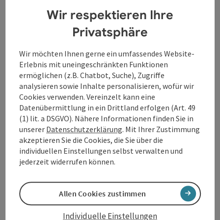
Wir respektieren Ihre
Raumdetails
Privatsphäre
Seminarraum
Wir möchten Ihnen gerne ein umfassendes Website-
Raumname
Fläche
Kino
Parlament
U-Form
Gala
Erlebnis mit uneingeschränkten Funktionen
Raumdetails
Veranstaltungsaal
115
m²
120
30
30
120
ermöglichen (z.B. Chatbot, Suche), Zugriffe
analysieren sowie Inhalte personalisieren, wofür wir
Cookies verwenden. Vereinzelt kann eine
Datenübermittlung in ein Drittland erfolgen (Art. 49
Kino
Parlament
U-Form
(1) lit. a DSGVO). Nähere Informationen finden Sie in
unserer
Datenschutzerklärung
. Mit Ihrer Zustimmung
akzeptieren Sie die Cookies, die Sie über die
individuellen Einstellungen selbst verwalten und
jederzeit widerrufen können.
Gala
Allen Cookies zustimmen
Individuelle Einstellungen