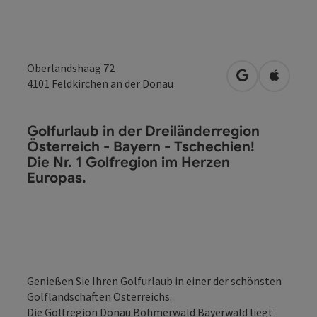
Oberlandshaag 72
in Google Map
in Apple
4101
Feldkirchen an der Donau
Golfurlaub in der Dreiländerregion
Österreich - Bayern - Tschechien!
Die Nr. 1 Golfregion im Herzen
Europas.
Genießen Sie Ihren Golfurlaub in einer der schönsten
Golflandschaften Österreichs.
Die Golfregion Donau Böhmerwald Bayerwald liegt