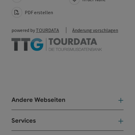
PDF erstellen
powered by
TOURDATA
Änderung vorschlagen
Andere Webseiten
And
Services
Ser