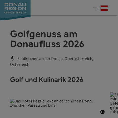
Accesskey
Accesskey
Accesskey
Accesskey
Accesskey
Accesskey
Zum Inhalt
Zur Navigation
Zum Seitenanfang
Zur Kontaktseite
Zum Impressum
Zur Startseite
[0]
[7]
[1]
[5]
[3]
[2]
Deut
Sprach
Golfgenuss am
Donaufluss 2026
Feldkirchen an der Donau, Oberösterreich,
Österreich
Golf und Kulinarik 2026