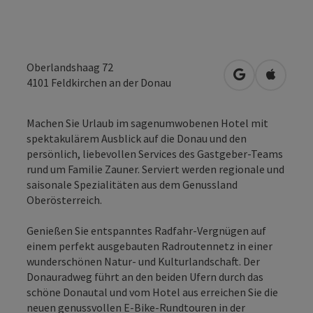
Oberlandshaag 72
in Google Map
in Apple
4101
Feldkirchen an der Donau
Machen Sie Urlaub im sagenumwobenen Hotel mit
spektakulärem Ausblick auf die Donau und den
persönlich, liebevollen Services des Gastgeber-Teams
rund um Familie Zauner. Serviert werden regionale und
saisonale Spezialitäten aus dem Genussland
Oberösterreich.
Genießen Sie entspanntes Radfahr-Vergnügen auf
einem perfekt ausgebauten Radroutennetz in einer
wunderschönen Natur- und Kulturlandschaft. Der
Donauradweg führt an den beiden Ufern durch das
schöne Donautal und vom Hotel aus erreichen Sie die
neuen genussvollen E-Bike-Rundtouren in der