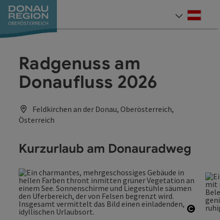
Accesskey
Accesskey
Accesskey
Accesskey
Accesskey
Accesskey
Zum Inhalt
Zur Navigation
Zum Seitenanfang
Zur Kontaktseite
Zum Impressum
Zur Startseite
[0]
[7]
[1]
[5]
[3]
[2]
Deut
Sprach
Radgenuss am
Donaufluss 2026
Feldkirchen an der Donau, Oberösterreich,
Österreich
Kurzurlaub am Donauradweg