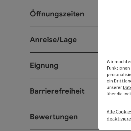
Öffnungszeiten
Anreise/Lage
Wir möchten
Eignung
Funktionen 
personalisi
ein Drittlan
unserer
Dat
Barrierefreiheit
über die ind
Alle Cookie
Bewertungen
deaktivier