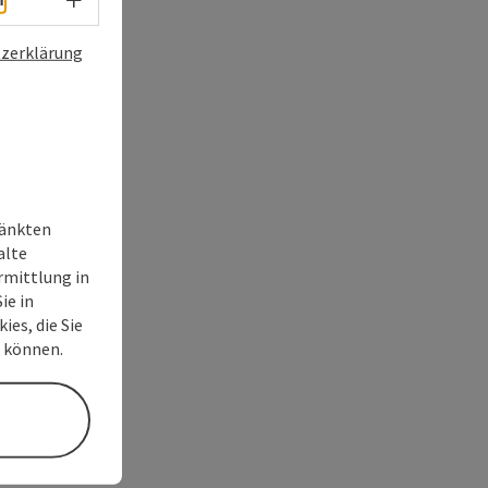
zerklärung
ränkten
alte
rmittlung in
ie in
ies, die Sie
n können.