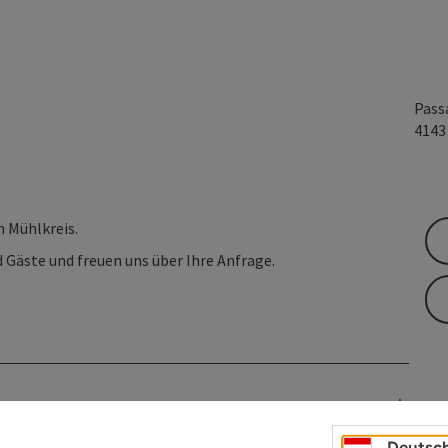
Pass
414
 Mühlkreis.
 Gäste und freuen uns über Ihre Anfrage.
Deutsc