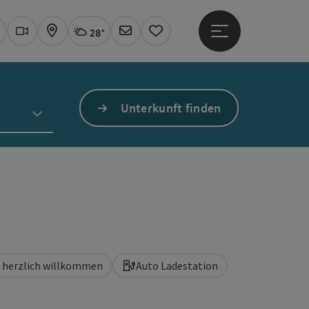
28°
Hauptmenü öffne
Aktuelles Wetter
Linz, wolkig
uchen
Webcams
Karte
Newsletter
Merkzettel
Unterkunft finden
d herzlich willkommen
Auto Ladestation