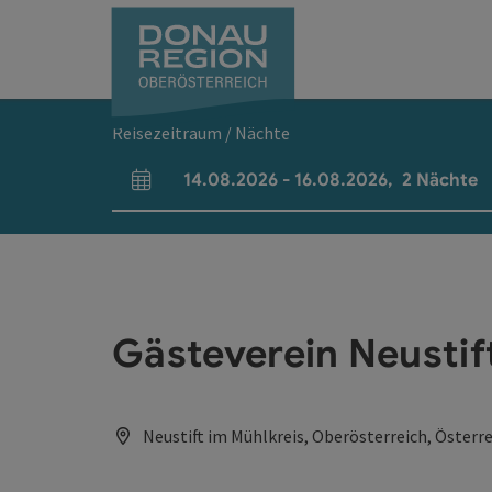
Accesskey
Accesskey
Accesskey
Accesskey
Accesskey
Accesskey
Zum Inhalt
Zur Navigation
Zum Seitenanfang
Zur Kontaktseite
Zum Impressum
Zur Startseite
[0]
[7]
[1]
[5]
[3]
[2]
Reisezeitraum / Nächte
14.08.2026
-
16.08.2026
,
2
Nächte
An- und Abreisefelder
Gästeverein Neustif
Neustift im Mühlkreis, Oberösterreich, Österr