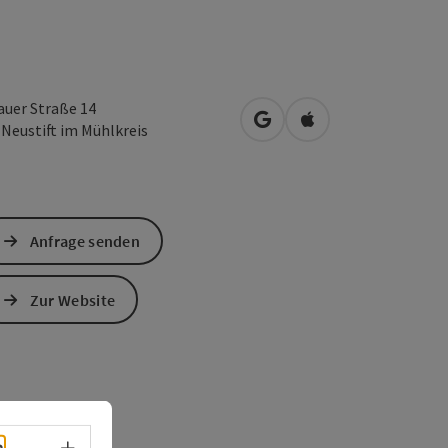
auer Straße 14
in Google Maps öffnen
in Apple Maps öffn
3
Neustift im Mühlkreis
Anfrage senden
Zur Website
Sprachwahl - Menü öffnen
h