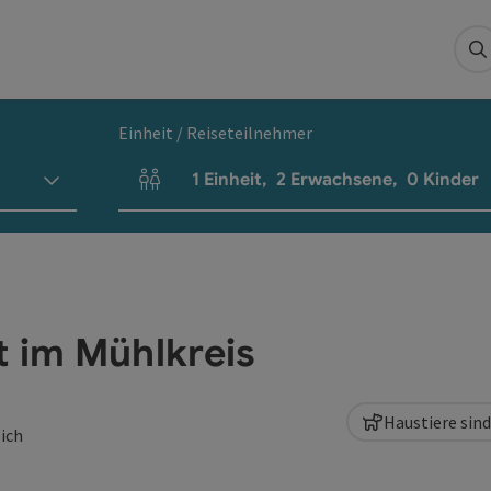
S
Einheit / Reiseteilnehmer
1
Einheit
,
2
Erwachsene
,
0
Kinder
Einheitenanzahl und Personenfelder
t im Mühlkreis
Haustiere sin
eich