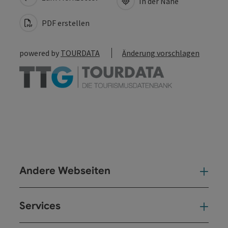
In der Nähe
PDF erstellen
powered by
TOURDATA
Änderung vorschlagen
Andere Webseiten
And
Services
Ser