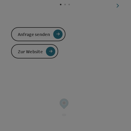
nächst
Anfrage senden
Zur Website