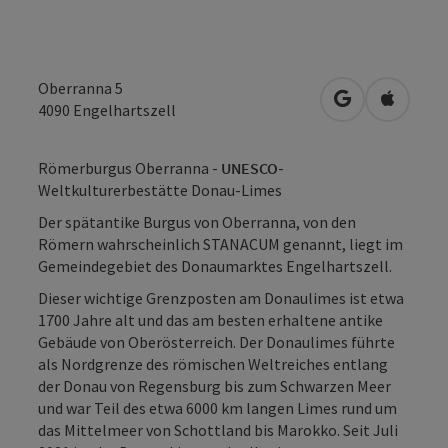
Oberranna 5
in Google Map
in Apple
4090
Engelhartszell
Römerburgus Oberranna -
UNESCO
-
Weltkulturerbestätte Donau-Limes
Der spätantike Burgus von Oberranna, von den
Römern wahrscheinlich STANACUM genannt, liegt im
Gemeindegebiet des Donaumarktes Engelhartszell.
Dieser wichtige Grenzposten am Donaulimes ist etwa
1700 Jahre alt und das am besten erhaltene antike
Gebäude von Oberösterreich. Der Donaulimes führte
als Nordgrenze des römischen Weltreiches entlang
der Donau von Regensburg bis zum Schwarzen Meer
und war Teil des etwa 6000 km langen Limes rund um
das Mittelmeer von Schottland bis Marokko. Seit Juli