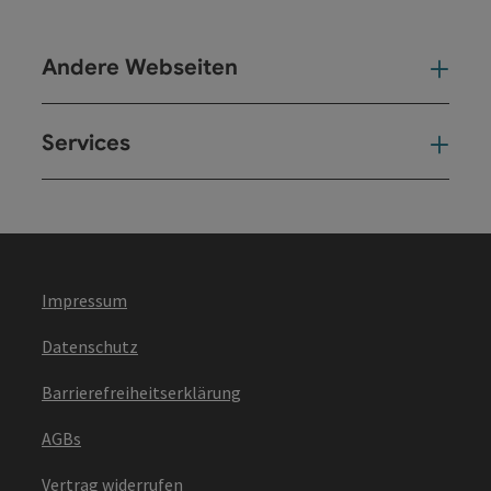
Andere Webseiten
And
Services
Ser
Impressum
Datenschutz
Barrierefreiheitserklärung
AGBs
Vertrag widerrufen