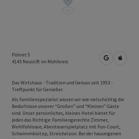
Pühret 5
in Google Map
in Apple
4143
Neustift im Mühlkreis
Das Wirtshaus - Tradition und Genuss seit 1953 -
Treffpunkt für Genießer.
Als Familienspezialist wissen wir wie vielschichtig die
Bedürfnisse unserer “Großen” und “Kleinen” Gäste
sind. Unser persönliches, kleines Hotel bietet für
jeden das Richtige: Familiengerechte Zimmer,
Wohlfühloase, Abenteuerspielplatz mit Fun-Court,
Schwimmbiotop, Streichelzoo. Bei der hauseigenen