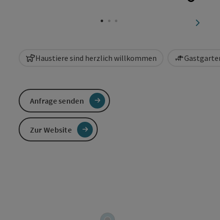
Copyri
nächst
Haustiere sind herzlich willkommen
Gastgarten
Anfrage senden
Zur Website