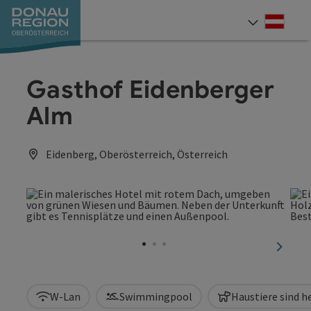
Accesskey
Accesskey
Accesskey
Accesskey
Accesskey
Accesskey
Zum Inhalt
Zur Navigation
Zum Seitenanfang
Zur Kontaktseite
Zum Impressum
Zur Startseite
[0]
[7]
[1]
[5]
[3]
[2]
Deut
Sprach
Gasthof Eidenberger
Alm
Eidenberg, Oberösterreich, Österreich
nächst
W-Lan
Swimmingpool
Haustiere sind 