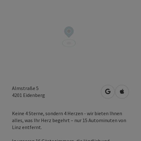
Almstraße 5
in Google Map
in Apple
4201
Eidenberg
Keine 4 Sterne, sondern 4 Herzen - wir bieten Ihnen
alles, was Ihr Herz begehrt – nur 15 Autominuten von
Linz entfernt.
In unseren 16 Gästezimmern, die ländlich und