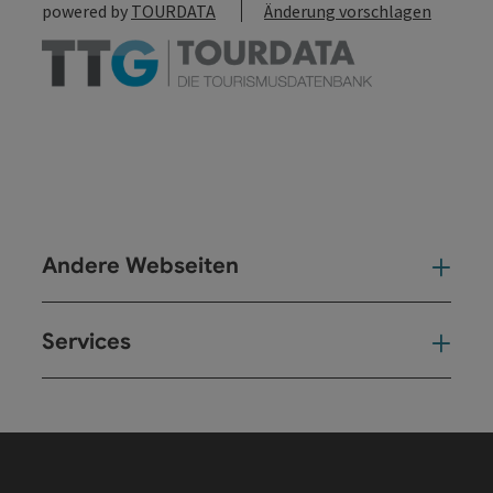
powered by
TOURDATA
Änderung vorschlagen
Andere Webseiten
And
Services
Ser