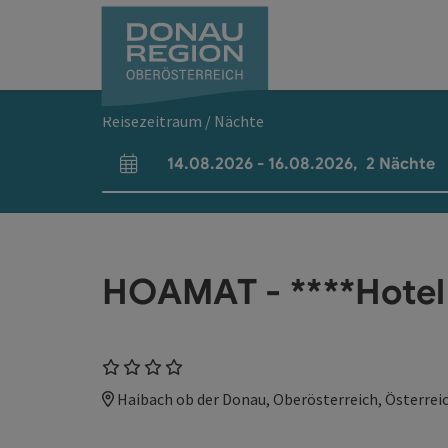
Accesskey
Accesskey
Accesskey
Accesskey
Accesskey
Accesskey
Zum Inhalt
Zur Navigation
Zum Seitenanfang
Zur Kontaktseite
Zum Impressum
Zur Startseite
[0]
[7]
[1]
[5]
[3]
[2]
Reisezeitraum / Nächte
14.08.2026
-
16.08.2026
,
2
Nächte
An- und Abreisefelder
HOAMAT - ****Hotel
4 Sterne
Haibach ob der Donau, Oberösterreich, Österrei