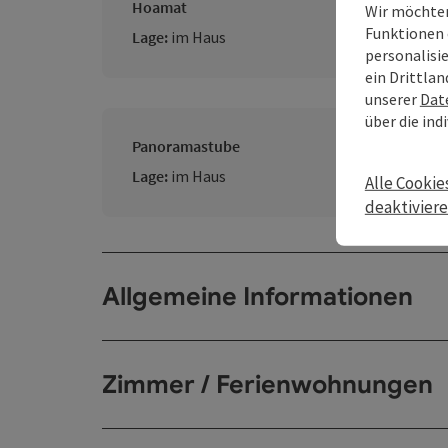
Hoamat
Wir möchten
Funktionen 
Lage:
im Haus
personalisi
ein Drittlan
unserer
Dat
über die ind
Panoramastube
Lage:
im Haus
Alle Cookie
deaktivier
Allgemeine Informationen
Zimmer / Ferienwohnungen