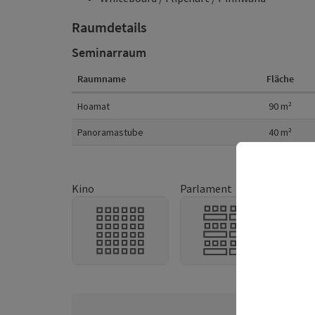
Raumdetails
Seminarraum
Raumname
Fläche
Raumdetails
Hoamat
90
m²
Panoramastube
40
m²
Kino
Parlament
U-Fo