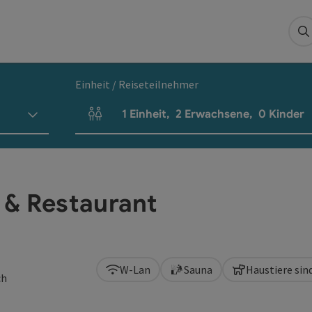
S
Einheit / Reiseteilnehmer
1
Einheit
,
2
Erwachsene
,
0
Kinder
Einheitenanzahl und Personenfelder
 & Restaurant
W-Lan
Sauna
Haustiere sin
ch