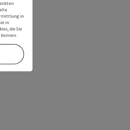
ränkten
alte
rmittlung in
ie in
ies, die Sie
n können.