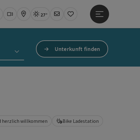
27°
Hauptmenü öffne
Aktuelles Wetter
Linz, sonnig
uchen
Webcams
Karte
Newsletter
Merkzettel
Unterkunft finden
d herzlich willkommen
Bike Ladestation