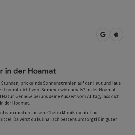
in Google Map
in Apple
er in der Hoamat
 Stunden, prickelnde Sonnenstrahlen auf der Haut und laue
er träumt nicht vom Sommer wie damals? In der Hoamat
 Natur. Genieße bei uns deine Auszeit vom Alltag, lass dich
in der Hoamat.
enteam rund um unsere Chefin Monika achtet auf
ittel. Da wirst du kulinarisch bestens umsorgt! Ein guter