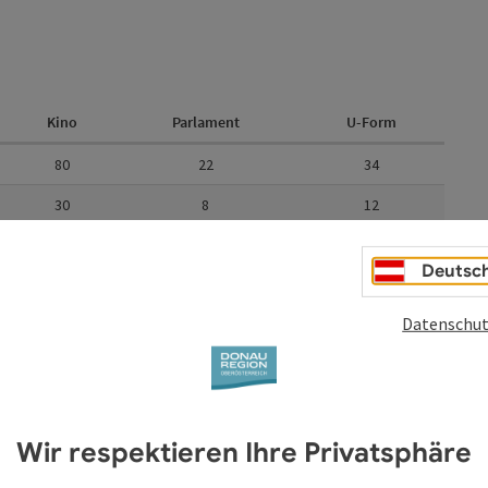
Kino
Parlament
U-Form
80
22
34
30
8
12
Deutsc
rm
Datenschut
Wir respektieren Ihre Privatsphäre