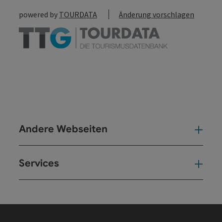
powered by
TOURDATA
Änderung vorschlagen
Andere Webseiten
And
Services
Ser