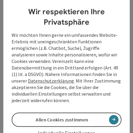
(stromaufwärts).
Stromabwärts wird diese Strecke
Wir respektieren Ihre
nicht angeboten.
Der Donaubus bedient auf der Fahrt stromabwärts die
Privatsphäre
Strecke Au-Grafenau und legt bei der Rückfahrt
stromaufwärts auch in Inzell an, um Gäste nach Au
Wir möchten Ihnen gerne ein umfassendes Website-
mitzunehmen.
Erlebnis mit uneingeschränkten Funktionen
ermöglichen (z.B. Chatbot, Suche), Zugriffe
Die Fähre verkehrt ab Mai bis Ende September ...
analysieren sowie Inhalte personalisieren, wofür wir
Cookies verwenden. Vereinzelt kann eine
Beschreibung vollständig anzeigen
Datenübermittlung in ein Drittland erfolgen (Art. 49
(1) lit. a DSGVO). Nähere Informationen finden Sie in
unserer
Datenschutzerklärung
. Mit Ihrer Zustimmung
akzeptieren Sie die Cookies, die Sie über die
individuellen Einstellungen selbst verwalten und
Kontakt
jederzeit widerrufen können.
Öffnungszeiten
Allen Cookies zustimmen