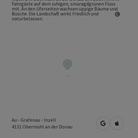
Copyrig
Au - Grafenau - Inzell
in Google Maps
in Apple 
4131
Obermühl an der Donau