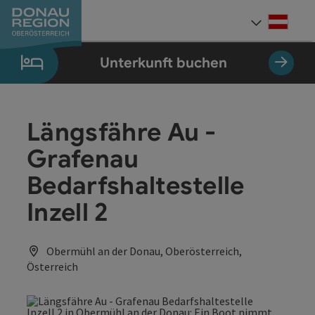
Accesskey
Accesskey
Accesskey
Accesskey
Accesskey
Accesskey
Zum Inhalt
Zur Navigation
Zum Seitenanfang
Zur Kontaktseite
Zum Impressum
Zur Startseite
[0]
[7]
[1]
[5]
[3]
[2]
Deut
Sprach
Unterkunft buchen
Längsfähre Au -
Grafenau
Bedarfshaltestelle
Inzell 2
Obermühl an der Donau, Oberösterreich,
Österreich