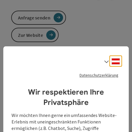
Anfrage senden
Zur Website
Fähre verbindet Ottensheim und Wilhering
Deuts
Sprach
Fußgänger | Radfahrer | PKW
Heimliches Wahrzeichen, 1871 gegründet, idyllische
Datenschutzerklärung
Verbindung von hüben nach drüben, perfekt für
Radfahrer auf Europas Radweg Nr.1, dem
Wir respektieren Ihre
Donauradweg
.
Privatsphäre
Wir möchten Ihnen gerne ein umfassendes Website-
Erlebnis mit uneingeschränkten Funktionen
Kontakt
ermöglichen (z.B. Chatbot, Suche), Zugriffe