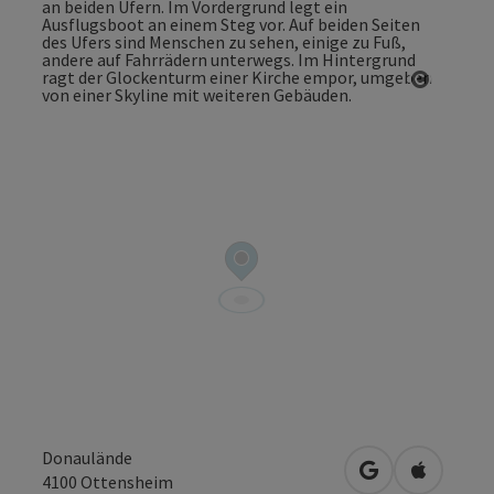
Copyrig
Donaulände
in Google Maps
in Apple 
4100
Ottensheim