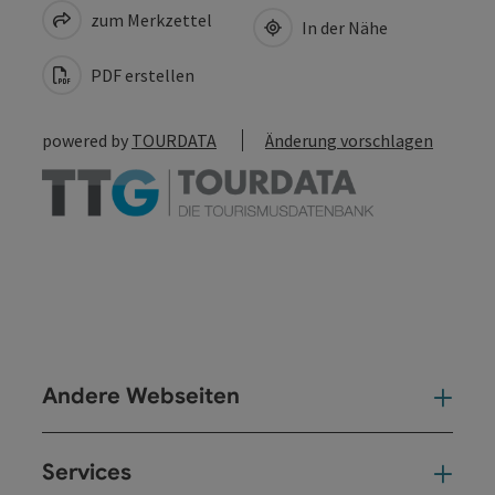
zum Merkzettel
In der Nähe
PDF erstellen
powered by
TOURDATA
Änderung vorschlagen
Andere Webseiten
And
Services
Ser