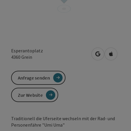
Esperantoplatz
in Google Maps
in Apple 
4360
Grein
Anfrage senden
Zur Website
Traditionell die Uferseite wechseln mit der Rad- und
Personenfähre "Umi Uma"