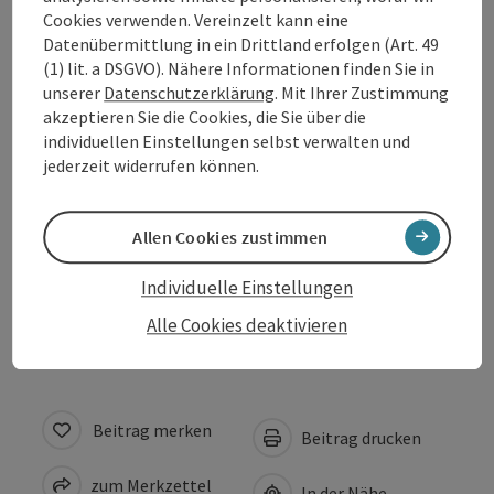
Öffnungszeiten
Cookies verwenden. Vereinzelt kann eine
Datenübermittlung in ein Drittland erfolgen (Art. 49
(1) lit. a DSGVO). Nähere Informationen finden Sie in
Anreise/Lage
unserer
Datenschutzerklärung
. Mit Ihrer Zustimmung
akzeptieren Sie die Cookies, die Sie über die
individuellen Einstellungen selbst verwalten und
Preise
jederzeit widerrufen können.
Eignung
Allen Cookies zustimmen
Individuelle Einstellungen
Barrierefreiheit
Alle Cookies deaktivieren
Beitrag merken
Beitrag drucken
zum Merkzettel
In der Nähe