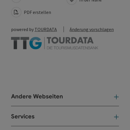
PDF erstellen
powered by
TOURDATA
Änderung vorschlagen
Andere Webseiten
And
Services
Ser