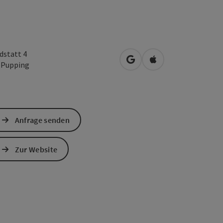
dstatt 4
in Google Maps öffnen
in Apple Maps öffn
0
Pupping
Anfrage senden
Zur Website