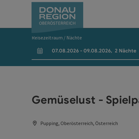
Accesskey
Accesskey
Accesskey
Accesskey
Accesskey
Accesskey
Zum Inhalt
Zur Navigation
Zum Seitenanfang
Zur Kontaktseite
Zum Impressum
Zur Startseite
[0]
[7]
[1]
[5]
[3]
[2]
Reisezeitraum / Nächte
07.08.2026
-
09.08.2026
,
2
Nächte
An- und Abreisefelder
Gemüselust - Spielp
Pupping, Oberösterreich, Österreich