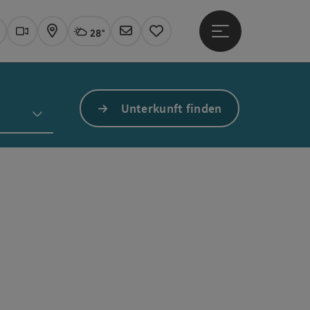
28°
Hauptmenü öffne
Aktuelles Wetter
Linz, wolkig
uchen
Webcams
Karte
Newsletter
Merkzettel
Unterkunft finden