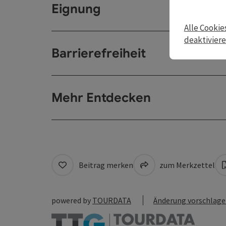
Eignung
Alle Cookie
deaktivier
Barrierefreiheit
Mehr Entdecken
Beitrag merken
zum Merkzettel
powered by
TOURDATA
Änderung vorschlag