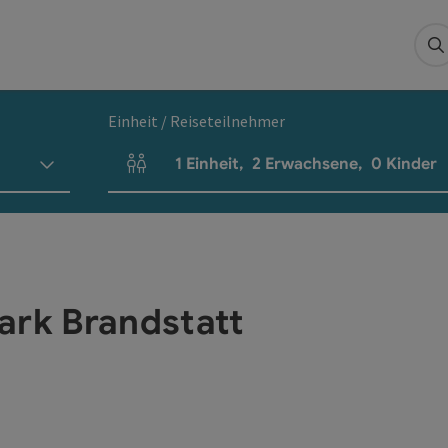
S
Einheit / Reiseteilnehmer
1
Einheit
,
2
Erwachsene
,
0
Kinder
Einheitenanzahl und Personenfelder
ark Brandstatt