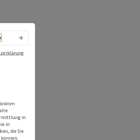
Sprachwahl - Menü öffnen
h
zerklärung
ränkten
alte
rmittlung in
ie in
ies, die Sie
n können.