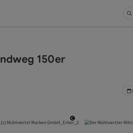
S
landweg 150er
Copyright öffnen