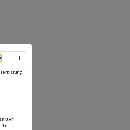
Sprachwahl - Menü öffnen
h
zerklärung
ränkten
alte