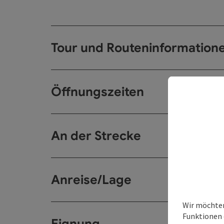
Tour und Routeninformation
Öffnungszeiten
An der Strecke
Anreise/Lage
Wir möchten
Funktionen 
Eignung