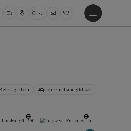
27°
Hauptmenü öffne
Aktuelles Wetter
Linz, sonnig
uchen
Webcams
Karte
Newsletter
Merkzettel
Mehrtagestour
Unterkunftsmöglichkeit
Copyright öffnen
Copyright öffnen