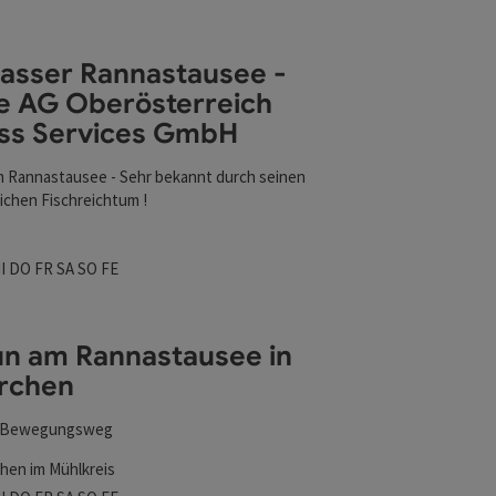
l verfeinert werden kann. Die Ergebnisse in der Liste werd
asser Rannastausee -
AG Oberösterreich Business Services GmbH
nen
e AG Oberösterreich
ss Services GmbH
 im Rannastausee - Sehr bekannt durch seinen
ichen Fischreichtum !
szeiten
tag geöffnet
ienstag geöffnet
Mittwoch geöffnet
Donnerstag geöffnet
Freitag geöffnet
Samstag geöffnet
Sonntag geöffnet
Feiertag geöffnet
I
DO
FR
SA
SO
FE
Fun am Rannastausee in
irchen
d Bewegungsweg
chen im Mühlkreis