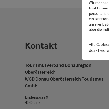
Wir möchten
Funktionen 
personalisi
ein Drittlan
unserer
Dat
über die ind
Kontakt
Alle Cookie
deaktivier
Tourismusverband Donauregion
Oberösterreich
WGD Donau Oberösterreich Tourismus
GmbH
Lindengasse 9
4040 Linz