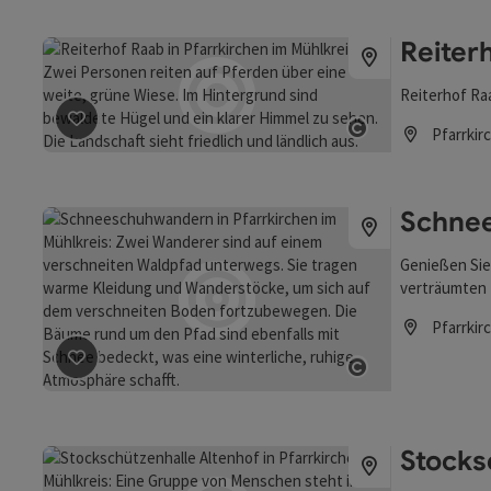
Reiter
Reiterhof Ra
Pfarrkir
Beitrag merken
: Reiterhof Raab
Copyright öff
Öffnungszei
Schne
Genießen Sie
verträumten
Pfarrkir
Öffnungszei
Beitrag merken
: Schneeschuhwandern
Copyright öff
Stocks