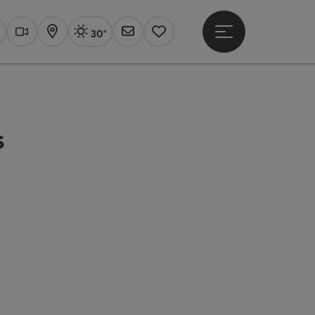
30°
Hauptmenü öffne
Aktuelles Wetter
Linz, sonnig
uchen
Webcams
Karte
Newsletter
Merkzettel
s