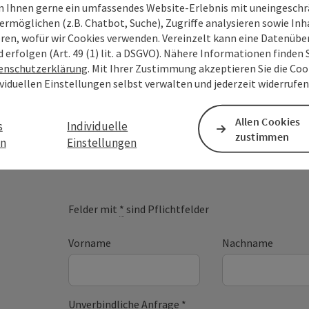
 Ihnen gerne ein umfassendes Website-Erlebnis mit uneingesch
ermöglichen (z.B. Chatbot, Suche), Zugriffe analysieren sowie Inh
eren, wofür wir Cookies verwenden. Vereinzelt kann eine Datenübe
d erfolgen (Art. 49 (1) lit. a DSGVO). Nähere Informationen finden S
enschutzerklärung
. Mit Ihrer Zustimmung akzeptieren Sie die Cook
ividuellen Einstellungen selbst verwalten und jederzeit widerrufe
Deine Anfrage an di
Allen Cookies
s
Individuelle
zustimmen
en
Einstellungen
Oberösterreich
Felder mit
*
sind Pflichtfelder
Vorname
Nachname
Unverbindliche Anfrage
*