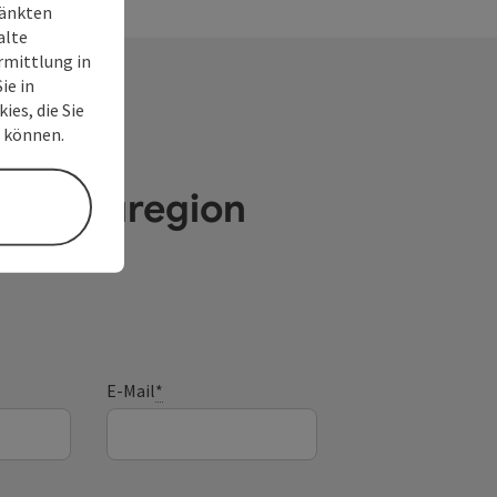
ränkten
alte
rmittlung in
ie in
ies, die Sie
n können.
e Donauregion
E-Mail
*