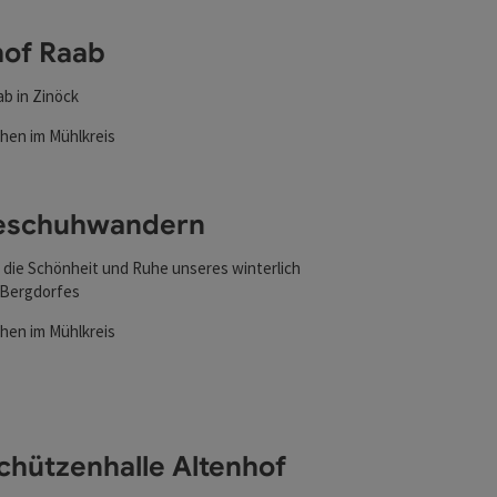
hof Raab
ab in Zinöck
chen im Mühlkreis
nen
ten
eschuhwandern
 die Schönheit und Ruhe unseres winterlich
 Bergdorfes
chen im Mühlkreis
ten
nen
chützenhalle Altenhof