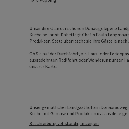
4070
Pupping
Unser direkt an der schönen Donau gelegene Landga
Küche bekannt. Dabei legt Chefin Paula Langmayr 
Produkten. Stets überrascht sie ihre Gäste je nach
Ob Sie auf der Durchfahrt, als Haus- oder Ferienga
ausgedehnten Radlfahrt oder Wanderung unser Haus
unserer Karte.
Unser gemütlicher Landgasthof am Donauradweg m
Küche mit Gemüse und Produkten u.a. aus der eigene
Beschreibung vollständig anzeigen