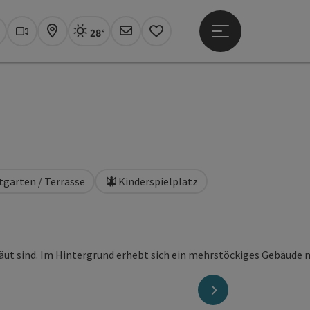
28°
Hauptmenü öffne
Aktuelles Wetter
Linz, sonnig
uchen
Webcams
Karte
Newsletter
Merkzettel
tgarten / Terrasse
Kinderspielplatz
nächstes Element