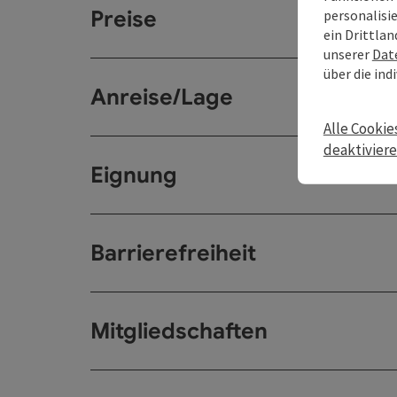
Preise
personalisi
ein Drittlan
unserer
Dat
über die ind
Anreise/Lage
Alle Cookie
deaktivier
Eignung
Barrierefreiheit
Mitgliedschaften