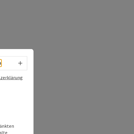
Sprachwahl - Menü öffnen
h
zerklärung
ränkten
alte