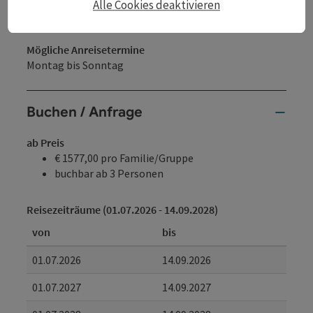
Alle Cookies deaktivieren
* Kinderfeuerwehr
* ....
Mögliche Anreisetermine
Montag bis Sonntag
Buchen / Anfrage
ab Preis
€ 1577,00 pro Familie/Gruppe
buchbar ab 3 Personen
Reisezeiträume (01.07.2026 - 14.09.2028)
von
bis
01.07.2026
14.09.2026
01.07.2027
14.09.2027