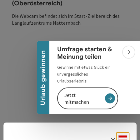
(Oberösterreich)
Die Webcam befindet sich im Start-Zielbereich des
Banner einklappen
Langlaufzentrums Natternbach.
Umfrage starten &
Urlaub gewinnen
Bann
Meinung teilen
Gewinne mit etwas Glück ein
unvergessliches
Urlaubserlebnis!
Jetzt
mitmachen
Informationen
Deuts
Sprach