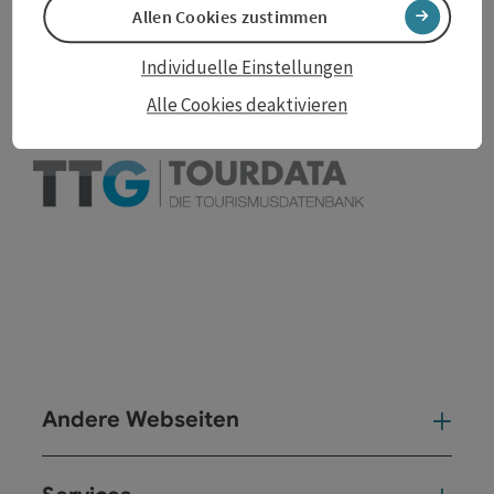
zum Merkzettel
Allen Cookies zustimmen
In der Nähe
PDF erstellen
Individuelle Einstellungen
Alle Cookies deaktivieren
powered by
TOURDATA
Änderung vorschlagen
Andere Webseiten
And