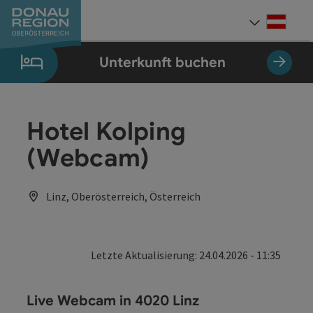
Accesskey
Accesskey
Accesskey
Accesskey
Accesskey
Accesskey
Zum Inhalt
Zur Navigation
Zum Seitenanfang
Zur Kontaktseite
Zum Impressum
Zur Startseite
[0]
[7]
[1]
[5]
[3]
[2]
Deut
Sprach
Unterkunft buchen
Hotel Kolping
(Webcam)
Linz, Oberösterreich, Österreich
Letzte Aktualisierung: 24.04.2026 - 11:35
Live Webcam in 4020 Linz