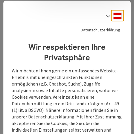
Informationen
Deuts
Sprach
Datenschutzerklärung
Standort
Wir respektieren Ihre
Gesellenhausstraße 5
Privatsphäre
4020 Linz
Wir möchten Ihnen gerne ein umfassendes Website-
Region
Erlebnis mit uneingeschränkten Funktionen
Linz(Stadt), Oberösterreich
ermöglichen (z.B. Chatbot, Suche), Zugriffe
analysieren sowie Inhalte personalisieren, wofür wir
Letzte Aktualisierung
Cookies verwenden. Vereinzelt kann eine
Datenübermittlung in ein Drittland erfolgen (Art. 49
24.04.2026 - 11:35
(1) lit. a DSGVO). Nähere Informationen finden Sie in
unserer
Datenschutzerklärung
. Mit Ihrer Zustimmung
Copyright
akzeptieren Sie die Cookies, die Sie über die
Hotel Kolping
individuellen Einstellungen selbst verwalten und