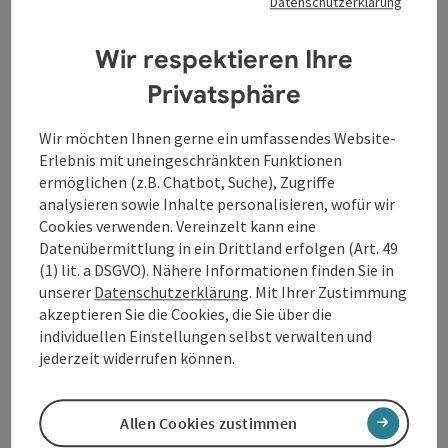
überdimensionierte Graffiti und Murals von Künstlern
Datenschutzerklärung
aus aller Welt zu besichtigen.
Wir respektieren Ihre
Sonderfahrt
jeden 1. Sonntag/ Monat von Mai bis
Oktober 2026:
Privatsphäre
Verlängerte Hafentour mit Guide an Bord!
Dauer 10.15 Uhr bis 11.45 Uhr
Wir möchten Ihnen gerne ein umfassendes Website-
Erlebnis mit uneingeschränkten Funktionen
Abfahrtsort:
ermöglichen (z.B. Chatbot, Suche), Zugriffe
Donaupark beim Kunstmuseum Lentos, Wurm & Noé-
analysieren sowie Inhalte personalisieren, wofür wir
Anlegestelle in Linz
Cookies verwenden. Vereinzelt kann eine
Datenübermittlung in ein Drittland erfolgen (Art. 49
(1) lit. a DSGVO). Nähere Informationen finden Sie in
unserer
Datenschutzerklärung
. Mit Ihrer Zustimmung
Kontakt
akzeptieren Sie die Cookies, die Sie über die
individuellen Einstellungen selbst verwalten und
jederzeit widerrufen können.
Veranstaltungstermin/e
Allen Cookies zustimmen
Veranstaltungsort