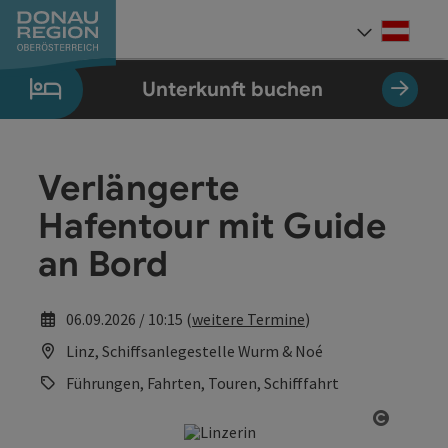
Accesskey
Accesskey
Accesskey
Accesskey
Accesskey
Accesskey
Zum Inhalt
Zur Navigation
Zum Seitenanfang
Zur Kontaktseite
Zum Impressum
Zur Startseite
[0]
[7]
[1]
[5]
[3]
[2]
Deut
Sprach
Unterkunft buchen
Verlängerte
Hafentour mit Guide
an Bord
06.09.2026 / 10:15 (
weitere Termine
)
Linz, Schiffsanlegestelle Wurm & Noé
Führungen, Fahrten, Touren, Schifffahrt
Copyrig