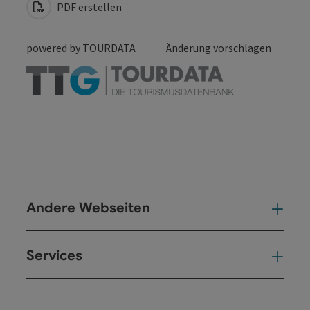
PDF erstellen
powered by
TOURDATA
Änderung vorschlagen
Andere Webseiten
And
Services
Ser