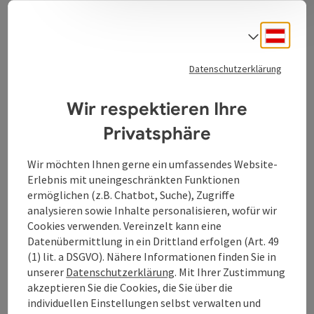
verwöhnen Sie und Ihre Lieben am Zweiten
Weihnachtsfeiertag – 26. Dezember – mit einem
Deuts
Sprach
hervorragenden Galabuffet. Die Fahrt führt durch das
winterlich, verschneite Donautal nach Engelhartszell.
Nach dem einstündigen Aufenthalt im Donaumarkt
Datenschutzerklärung
können Sie sich zum Abschluss am großen
Dessertbuffet bedienen.
Wir respektieren Ihre
Anmeldung unbedingt erforderlich!
Privatsphäre
Wir möchten Ihnen gerne ein umfassendes Website-
Kontakt
Erlebnis mit uneingeschränkten Funktionen
ermöglichen (z.B. Chatbot, Suche), Zugriffe
analysieren sowie Inhalte personalisieren, wofür wir
Preise
Cookies verwenden. Vereinzelt kann eine
Datenübermittlung in ein Drittland erfolgen (Art. 49
Eignung
(1) lit. a DSGVO). Nähere Informationen finden Sie in
unserer
Datenschutzerklärung
. Mit Ihrer Zustimmung
akzeptieren Sie die Cookies, die Sie über die
Barrierefreiheit
individuellen Einstellungen selbst verwalten und