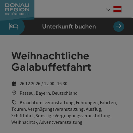
Accesskey
Accesskey
Accesskey
Accesskey
Accesskey
Accesskey
Zum Inhalt
Zur Navigation
Zum Seitenanfang
Zur Kontaktseite
Zum Impressum
Zur Startseite
[0]
[7]
[1]
[5]
[3]
[2]
Deut
Sprach
Unterkunft buchen
Weihnachtliche
Galabuffetfahrt
26.12.2026 / 12:00- 16:30
Passau, Bayern, Deutschland
Brauchtumsveranstaltung, Führungen, Fahrten,
Touren, Vergnügungsveranstaltung, Ausflug,
Schifffahrt, Sonstige Vergnügungsveranstaltung,
Weihnachts-, Adventveranstaltung