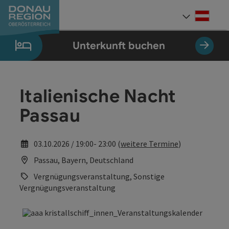
Accesskey
Accesskey
Accesskey
Accesskey
Accesskey
Accesskey
Zum Inhalt
Zur Navigation
Zum Seitenanfang
Zur Kontaktseite
Zum Impressum
Zur Startseite
[0]
[7]
[1]
[5]
[3]
[2]
Deut
Sprach
Unterkunft buchen
Italienische Nacht
Passau
03.10.2026 / 19:00- 23:00 (
weitere Termine
)
Passau, Bayern, Deutschland
Vergnügungsveranstaltung, Sonstige
Vergnügungsveranstaltung