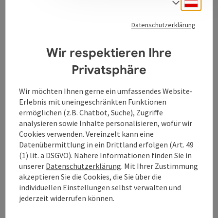
Deuts
Sprach
Beginn und das Ende der Schifffahrtssaison.
Datenschutzerklärung
Kontakt
Wir respektieren Ihre
Privatsphäre
Veranstaltungstermin/e
Wir möchten Ihnen gerne ein umfassendes Website-
Erlebnis mit uneingeschränkten Funktionen
Preise
ermöglichen (z.B. Chatbot, Suche), Zugriffe
analysieren sowie Inhalte personalisieren, wofür wir
Eignung
Cookies verwenden. Vereinzelt kann eine
Datenübermittlung in ein Drittland erfolgen (Art. 49
(1) lit. a DSGVO). Nähere Informationen finden Sie in
Barrierefreiheit
unserer
Datenschutzerklärung
. Mit Ihrer Zustimmung
akzeptieren Sie die Cookies, die Sie über die
individuellen Einstellungen selbst verwalten und
jederzeit widerrufen können.