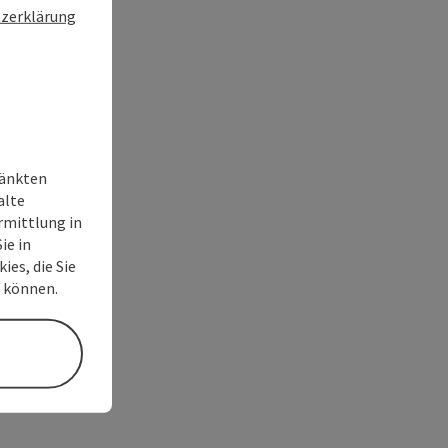
zerklärung
ränkten
alte
rmittlung in
ie in
ies, die Sie
n können.