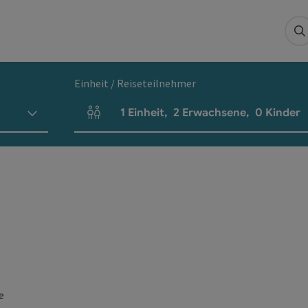
S
Einheit / Reiseteilnehmer
1
Einheit
,
2
Erwachsene
,
0
Kinder
Einheitenanzahl und Personenfelder
e