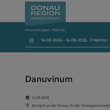
Accesskey
Accesskey
Accesskey
Accesskey
Accesskey
Accesskey
Zum Inhalt
Zur Navigation
Zum Seitenanfang
Zur Kontaktseite
Zum Impressum
Zur Startseite
[0]
[7]
[1]
[5]
[3]
[2]
Reisezeitraum / Nächte
14.08.2026
-
16.08.2026
,
2
Nächte
An- und Abreisefelder
Danuvinum
12.09.2026
Aschach an der Donau, An der Donaupromenad