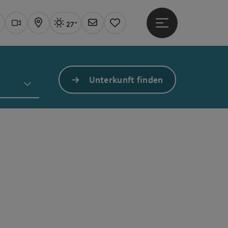
27°
Hauptmenü öffne
Aktuelles Wetter
Linz, sonnig
uchen
Webcams
Karte
Newsletter
Merkzettel
Unterkunft finden