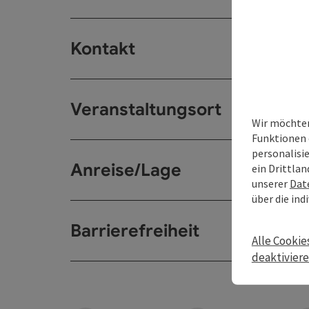
Kontakt
Veranstaltungsort
Wir möchten
Funktionen 
personalisi
Anreise/Lage
ein Drittlan
unserer
Dat
über die ind
Barrierefreiheit
Alle Cookie
deaktivier