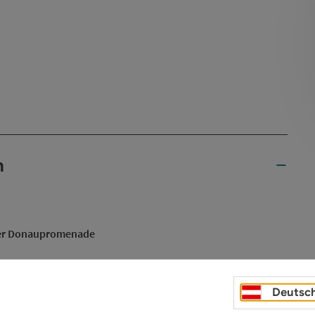
n
der Donaupromenade
Deutsc