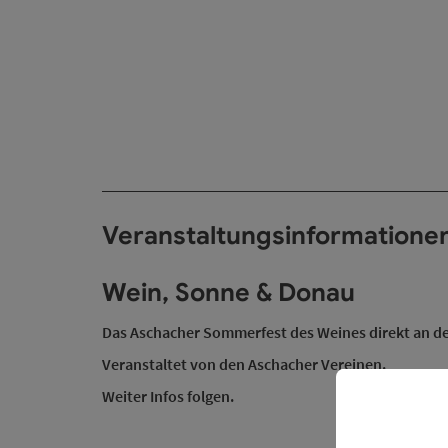
Veranstaltungsinformatione
Wein, Sonne & Donau
Das Aschacher Sommerfest des Weines direkt an 
Veranstaltet von den Aschacher Vereinen.
Weiter Infos folgen.