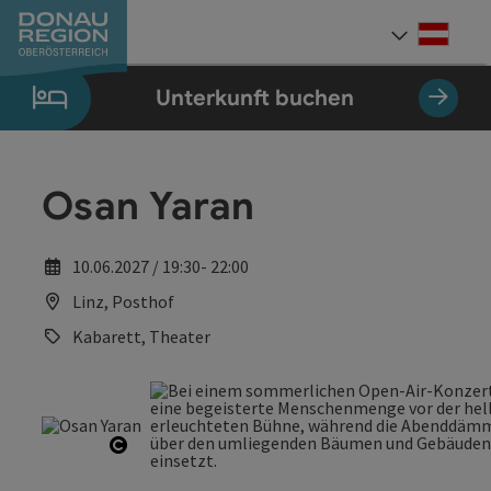
Accesskey
Accesskey
Accesskey
Accesskey
Accesskey
Accesskey
Zum Inhalt
Zur Navigation
Zum Seitenanfang
Zur Kontaktseite
Zum Impressum
Zur Startseite
[0]
[7]
[1]
[5]
[3]
[2]
Deut
Sprach
Unterkunft buchen
Osan Yaran
10.06.2027 / 19:30- 22:00
Linz, Posthof
Kabarett, Theater
Copyright öffnen