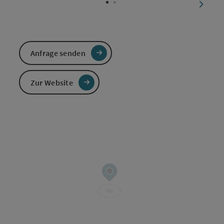
nächst
Anfrage senden
Zur Website