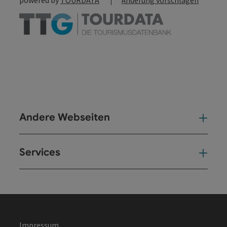
Andere Webseiten
And
Services
Ser
Impressum