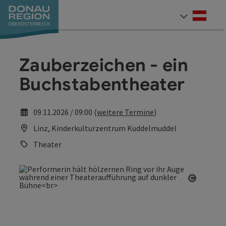
Accesskey
Accesskey
Accesskey
Accesskey
Accesskey
Accesskey
Zum Inhalt
Zur Navigation
Zum Seitenanfang
Zur Kontaktseite
Zum Impressum
Zur Startseite
[0]
[7]
[1]
[5]
[3]
[2]
Deut
Sprach
Zauberzeichen - ein
Buchstabentheater
09.11.2026 / 09:00 (
weitere Termine
)
Linz, Kinderkulturzentrum Kuddelmuddel
Theater
Copyrig