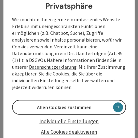
eigenen Entdecken ein. So wird Sprache nicht nur
Privatsphäre
hörbar, sondern sichtbar und spürbar gemacht.
Wir möchten Ihnen gerne ein umfassendes Website-
Ein poetisches Theatererlebnis, das Neugier auf
Erlebnis mit uneingeschränkten Funktionen
Wörter, Klänge und Geschichten weckt und Kinder
ermöglichen (z.B. Chatbot, Suche), Zugriffe
dazu inspiriert, Sprache mit allen Sinnen zu erleben.
analysieren sowie Inhalte personalisieren, wofür wir
Cookies verwenden. Vereinzelt kann eine
Datenübermittlung in ein Drittland erfolgen (Art. 49
(1) lit. a DSGVO). Nähere Informationen finden Sie in
unserer
Datenschutzerklärung
. Mit Ihrer Zustimmung
Kontakt
akzeptieren Sie die Cookies, die Sie über die
individuellen Einstellungen selbst verwalten und
jederzeit widerrufen können.
Veranstaltungstermin/e
Veranstaltungsort
Allen Cookies zustimmen
Individuelle Einstellungen
Anreise/Lage
Alle Cookies deaktivieren