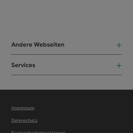
Andere Webseiten
And
Services
Ser
Impressum
Datenschutz
Barrierefreiheitserklärung