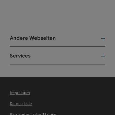
Andere Webseiten
And
Services
Ser
Impressum
Datenschutz
Barrierefreiheitserklärung