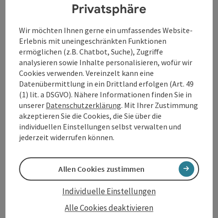
Maria Schreiner, 2012 Paul Pizzera und 2017 Lisa
Privatsphäre
Eckhart gewonnen haben. Auch schauspielerisch ist
Marvin Tare unterwegs, und er sagt in seinem
Wir möchten Ihnen gerne ein umfassendes Website-
Programm: "Aber leider ist für die meisten Rollen, für
Erlebnis mit uneingeschränkten Funktionen
die ich gut passen würde, mein Deutsch viel zu gut."
ermöglichen (z.B. Chatbot, Suche), Zugriffe
analysieren sowie Inhalte personalisieren, wofür wir
"Gekonnt mischt der Salzburger Marvin Tare in
Cookies verwenden. Vereinzelt kann eine
seinem ersten Kabarettprogramm ehrliche
Datenübermittlung in ein Drittland erfolgen (Art. 49
Erfahrungen mit Vorurteilen zusammen [...] herzhaft
(1) lit. a DSGVO). Nähere Informationen finden Sie in
abgeschmeckt mit Zutaten aus Stand-up und
unserer
Datenschutzerklärung
. Mit Ihrer Zustimmung
Kabarett." (
Die Presse
)
akzeptieren Sie die Cookies, die Sie über die
individuellen Einstellungen selbst verwalten und
Kontakt
jederzeit widerrufen können.
Veranstaltungsort
Allen Cookies zustimmen
Individuelle Einstellungen
Anreise/Lage
Alle Cookies deaktivieren