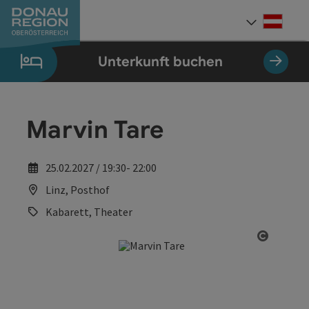
Accesskey
Accesskey
Accesskey
Accesskey
Accesskey
Accesskey
Zum Inhalt
Zur Navigation
Zum Seitenanfang
Zur Kontaktseite
Zum Impressum
Zur Startseite
[0]
[7]
[1]
[5]
[3]
[2]
Deut
Sprach
Unterkunft buchen
Marvin Tare
25.02.2027 / 19:30- 22:00
Linz, Posthof
Kabarett, Theater
Copyrig