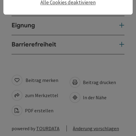
Alle Cookies deaktivieren
Preise
Eignung
Barrierefreiheit
Beitrag merken
Beitrag drucken
zum Merkzettel
In der Nähe
PDF erstellen
powered by
TOURDATA
Änderung vorschlagen