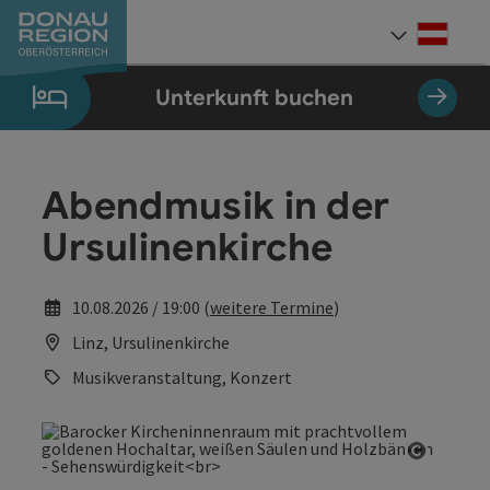
Accesskey
Accesskey
Accesskey
Accesskey
Accesskey
Accesskey
Zum Inhalt
Zur Navigation
Zum Seitenanfang
Zur Kontaktseite
Zum Impressum
Zur Startseite
[0]
[7]
[1]
[5]
[3]
[2]
Deut
Sprach
Unterkunft buchen
Abendmusik in der
Ursulinenkirche
10.08.2026 / 19:00 (
weitere Termine
)
Linz, Ursulinenkirche
Musikveranstaltung, Konzert
Copyrig