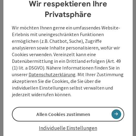
Wir respektieren Ihre
20. Juli: Saxessoires
27. Juli: Colori D Amore
Privatsphäre
03. August: 25 Jahre Austrian Baroque Company
10. August: Voices
Wir möchten Ihnen gerne ein umfassendes Website-
17. August: Ein Leben in Liedern
Erlebnis mit uneingeschränkten Funktionen
24. August: Bläserserenade
ermöglichen (z.B. Chatbot, Suche), Zugriffe
analysieren sowie Inhalte personalisieren, wofür wir
Cookies verwenden. Vereinzelt kann eine
Datenübermittlung in ein Drittland erfolgen (Art. 49
Kontakt
(1) lit. a DSGVO). Nähere Informationen finden Sie in
unserer
Datenschutzerklärung
. Mit Ihrer Zustimmung
akzeptieren Sie die Cookies, die Sie über die
Veranstaltungstermin/e
individuellen Einstellungen selbst verwalten und
jederzeit widerrufen können.
Veranstaltungsort
Allen Cookies zustimmen
Anreise/Lage
Individuelle Einstellungen