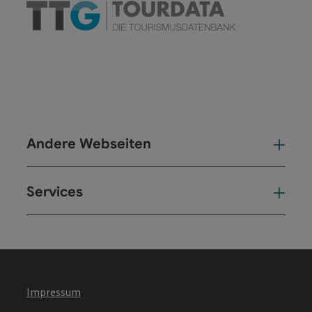
Andere Webseiten
And
Services
Ser
Impressum