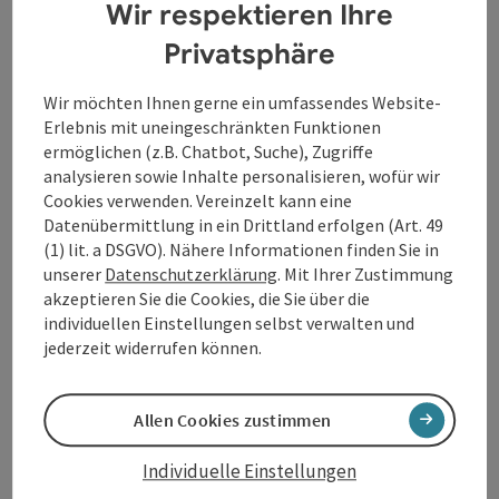
Wir respektieren Ihre
mehr der ikonischen Disney-Songs in großem
sinfonischem Orchesterklang von über 60
Privatsphäre
Musiker:innen auf die Musiktheater-Bühne zu zaubern.
Wir möchten Ihnen gerne ein umfassendes Website-
Disneys Musicalfilme verbinden stets neueste
Erlebnis mit uneingeschränkten Funktionen
Tricktechnik mit originellen Storys und zeitlosen
ermöglichen (z.B. Chatbot, Suche), Zugriffe
Evergreens. Eine neue spannende Auswahl aus den
analysieren sowie Inhalte personalisieren, wofür wir
besten dieser Melodien wird in unserem Konzert mit
Cookies verwenden. Vereinzelt kann eine
Arrangements für das groß besetzte Bruckner
Datenübermittlung in ein Drittland erfolgen (Art. 49
Orchester Linz interpretiert.
(1) lit. a DSGVO). Nähere Informationen finden Sie in
unserer
Datenschutzerklärung
. Mit Ihrer Zustimmung
akzeptieren Sie die Cookies, die Sie über die
Kontakt
individuellen Einstellungen selbst verwalten und
jederzeit widerrufen können.
Veranstaltungstermin/e
Allen Cookies zustimmen
Veranstaltungsort
Individuelle Einstellungen