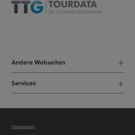
Andere Webseiten
And
Services
Ser
Impressum