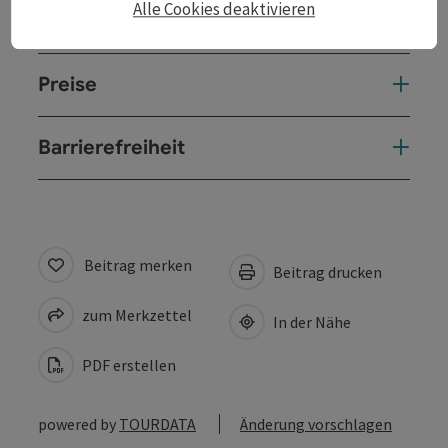
Alle Cookies deaktivieren
Anreise/Lage
Preise
Barrierefreiheit
Beitrag merken
Beitrag drucken
zum Merkzettel
In der Nähe
PDF erstellen
powered by
TOURDATA
Änderung vorschlagen