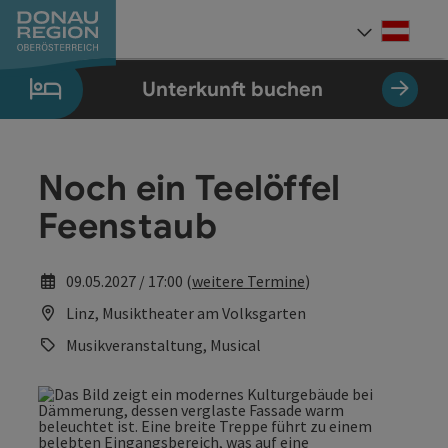
Accesskey
Accesskey
Accesskey
Accesskey
Accesskey
Accesskey
Zum Inhalt
Zur Navigation
Zum Seitenanfang
Zur Kontaktseite
Zum Impressum
Zur Startseite
[0]
[7]
[1]
[5]
[3]
[2]
Deut
Sprach
Unterkunft buchen
Noch ein Teelöffel
Feenstaub
09.05.2027 / 17:00 (
weitere Termine
)
Linz, Musiktheater am Volksgarten
Musikveranstaltung, Musical