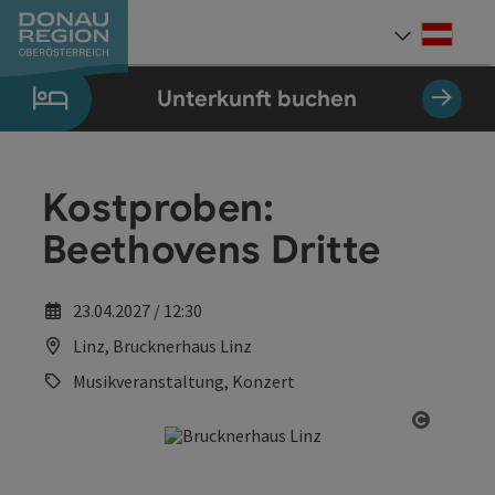
Accesskey
Accesskey
Accesskey
Accesskey
Accesskey
Accesskey
Zum Inhalt
Zur Navigation
Zum Seitenanfang
Zur Kontaktseite
Zum Impressum
Zur Startseite
[0]
[7]
[1]
[5]
[3]
[2]
Deut
Sprach
Unterkunft buchen
Kostproben:
Beethovens Dritte
23.04.2027 / 12:30
Linz, Brucknerhaus Linz
Musikveranstaltung, Konzert
Copyrig