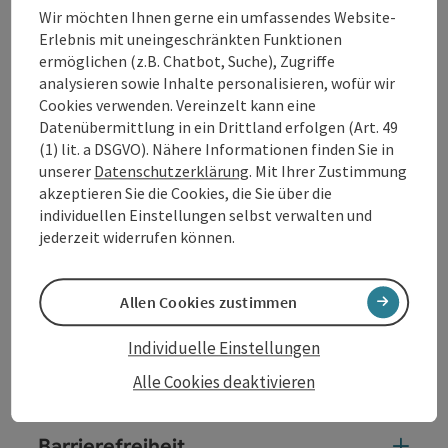
Programmen.
Wir möchten Ihnen gerne ein umfassendes Website-
Erlebnis mit uneingeschränkten Funktionen
Im Anschluss gibt es die Möglichkeit, sich bei einem
ermöglichen (z.B. Chatbot, Suche), Zugriffe
Imbiss im Restaurant BRUCKNER’S auszutauschen
analysieren sowie Inhalte personalisieren, wofür wir
und dabei den Blick auf die Donau zu genießen.
Cookies verwenden. Vereinzelt kann eine
Datenübermittlung in ein Drittland erfolgen (Art. 49
(1) lit. a DSGVO). Nähere Informationen finden Sie in
unserer
Datenschutzerklärung
. Mit Ihrer Zustimmung
Kontakt
akzeptieren Sie die Cookies, die Sie über die
individuellen Einstellungen selbst verwalten und
jederzeit widerrufen können.
Veranstaltungsort
Allen Cookies zustimmen
Anreise/Lage
Individuelle Einstellungen
Preise
Alle Cookies deaktivieren
Barrierefreiheit