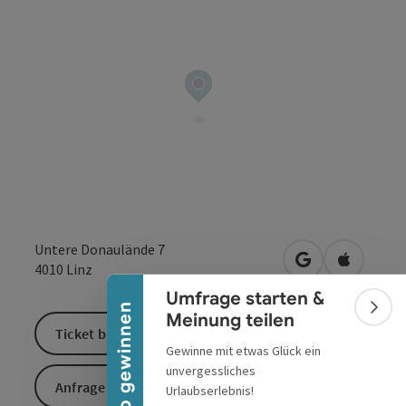
Banner einklappen
Untere Donaulände 7
in Google Maps
in Apple 
4010
Linz
Umfrage starten &
Urlaub gewinnen
Bann
Meinung teilen
Ticket buchen
Gewinne mit etwas Glück ein
unvergessliches
Anfrage senden
Urlaubserlebnis!