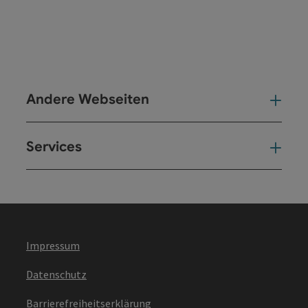
Andere Webseiten
And
Services
Ser
Impressum
Datenschutz
Barrierefreiheitserklärung