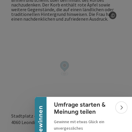
©
Copyrig
Banner einklappen
Umfrage starten &
Urlaub gewinnen
Bann
Meinung teilen
Stadtplatz 44
Gewinne mit etwas Glück ein
in Google Maps
in Apple 
4060
Leonding
unvergessliches