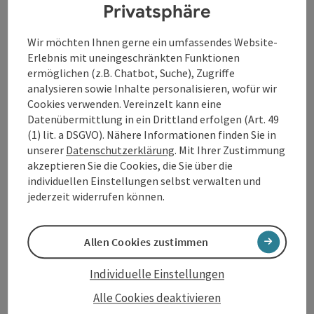
Privatsphäre
Papier.
Wird der Brief rechtzeitig abgesendet und Kasperls
Wir möchten Ihnen gerne ein umfassendes Website-
Wünsche damit erfüllt? Eine witzige
Erlebnis mit uneingeschränkten Funktionen
Weihnachtsgeschichte erwartet dich. Die solltest du
ermöglichen (z.B. Chatbot, Suche), Zugriffe
nicht verpassen.
analysieren sowie Inhalte personalisieren, wofür wir
Cookies verwenden. Vereinzelt kann eine
Datenübermittlung in ein Drittland erfolgen (Art. 49
(1) lit. a DSGVO). Nähere Informationen finden Sie in
unserer
Datenschutzerklärung
. Mit Ihrer Zustimmung
akzeptieren Sie die Cookies, die Sie über die
individuellen Einstellungen selbst verwalten und
Kontakt
jederzeit widerrufen können.
Veranstaltungsort
Allen Cookies zustimmen
Individuelle Einstellungen
Anreise/Lage
Alle Cookies deaktivieren