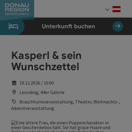
Accesskey
Accesskey
Accesskey
Accesskey
Accesskey
Accesskey
Zum Inhalt
Zur Navigation
Zum Seitenanfang
Zur Kontaktseite
Zum Impressum
Zur Startseite
[0]
[7]
[1]
[5]
[3]
[2]
Deut
Sprach
Unterkunft buchen
Kasperl & sein
Wunschzettel
19.12.2026 / 10:00
Leonding, 44er Galerie
Brauchtumsveranstaltung, Theater, Weihnachts-,
Adventveranstaltung