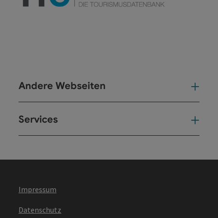
Andere Webseiten
And
Services
Ser
Impressum
Datenschutz