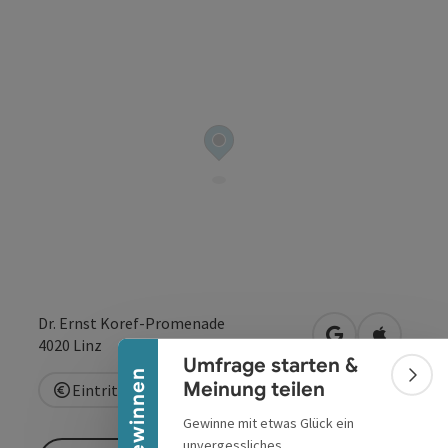
Copyrig
Banner einklappen
Dr. Ernst Koref-Promenade
in Google Maps
in Apple 
4020
Linz
Umfrage starten &
Bann
Meinung teilen
Eintritt frei
Gewinne mit etwas Glück ein
unvergessliches