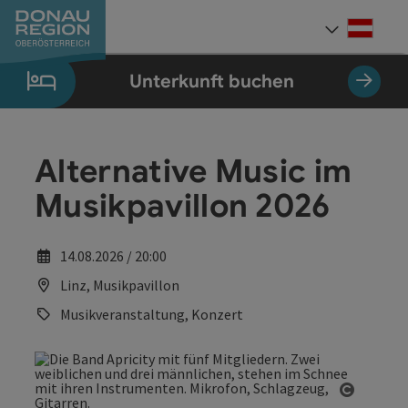
Accesskey
Accesskey
Accesskey
Accesskey
Accesskey
Accesskey
Zum Inhalt
Zur Navigation
Zum Seitenanfang
Zur Kontaktseite
Zum Impressum
Zur Startseite
[0]
[7]
[1]
[5]
[3]
[2]
Deut
Sprach
Unterkunft buchen
Alternative Music im
Musikpavillon 2026
14.08.2026 / 20:00
Linz, Musikpavillon
Musikveranstaltung, Konzert