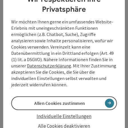
01. August, 20:00 Uhr, Apricity
Privatsphäre
07. August, 20:00 Uhr, Mager Lachs
14. August, 20:00 Uhr, Täglich frisches Obst
Wir möchten Ihnen gerne ein umfassendes Website-
Auskünfte über abgesagte Veranstaltungen werden
Erlebnis mit uneingeschränkten Funktionen
am jeweiligen Tag auf Facebook veröffentlicht und
ermöglichen (z.B. Chatbot, Suche), Zugriffe
unter der folgenden Telefon-Nummer erteilt: +43 732
analysieren sowie Inhalte personalisieren, wofür wir
7070-1070 Portier im Alten Rathaus
Cookies verwenden. Vereinzelt kann eine
Datenübermittlung in ein Drittland erfolgen (Art. 49
(1) lit. a DSGVO). Nähere Informationen finden Sie in
unserer
Datenschutzerklärung
. Mit Ihrer Zustimmung
Kontakt
akzeptieren Sie die Cookies, die Sie über die
individuellen Einstellungen selbst verwalten und
jederzeit widerrufen können.
Veranstaltungsort
Allen Cookies zustimmen
Anreise/Lage
Individuelle Einstellungen
Preise
Alle Cookies deaktivieren