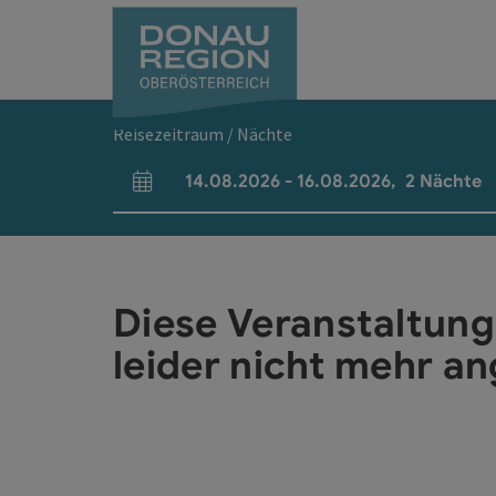
Accesskey
Accesskey
Accesskey
Accesskey
Accesskey
Accesskey
Zum Inhalt
Zur Navigation
Zum Seitenanfang
Zur Kontaktseite
Zum Impressum
Zur Startseite
[0]
[7]
[1]
[5]
[3]
[2]
Reisezeitraum / Nächte
14.08.2026
-
16.08.2026
,
2
Nächte
An- und Abreisefelder
Diese Veranstaltung
leider nicht mehr an