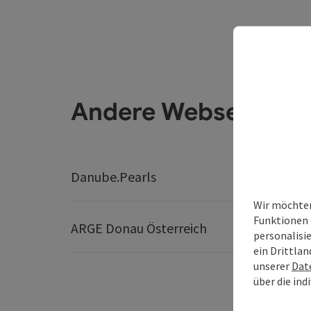
Andere Webseiten
Danube.Pearls
Best Tr
Wir möchten
Funktionen 
ARGE Donau Österreich
personalisi
ein Drittlan
unserer
Dat
über die ind