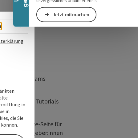
unvergessliches Urlaubserlebnis!
Jetzt mitmachen
Sprachwahl - Menü öffnen
h
zerklärung
Webcams
ränkten
alte
Video Tutorials
rmittlung in
ie in
ies, die Sie
Service-Seite für
n können.
Gastgeber:innen