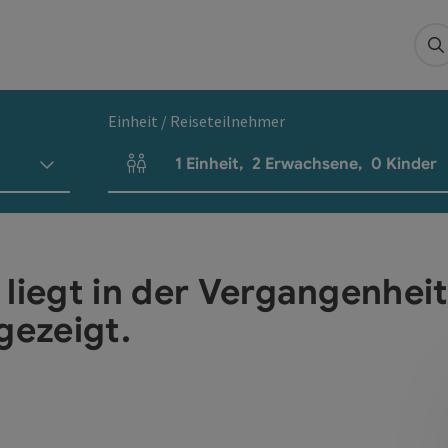
S
Einheit / Reiseteilnehmer
1
Einheit
,
2
Erwachsene
,
0
Kinder
Einheitenanzahl und Personenfelder
 liegt in der Vergangenhei
gezeigt.