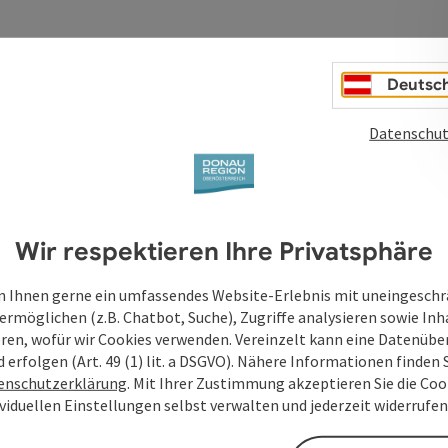
Deutsc
Datenschut
Services
Wir respektieren Ihre Privatsphäre
ails of Austria
Donau-Shop
 Ihnen gerne ein umfassendes Website-Erlebnis mit uneingesch
ermöglichen (z.B. Chatbot, Suche), Zugriffe analysieren sowie Inh
Donau App
eren, wofür wir Cookies verwenden. Vereinzelt kann eine Datenübe
d erfolgen (Art. 49 (1) lit. a DSGVO). Nähere Informationen finden S
enschutzerklärung
. Mit Ihrer Zustimmung akzeptieren Sie die Cook
ividuellen Einstellungen selbst verwalten und jederzeit widerrufe
Servicebereich Reedereien