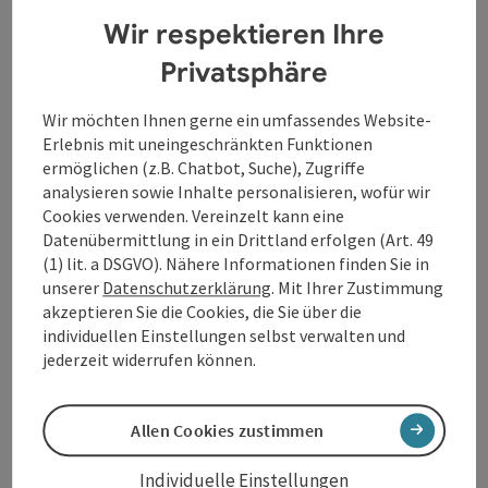
romantischen Verstrickungen letztlich vollends.
Wir respektieren Ihre
Rostands Versdrama aus dem späten 19. Jahrhundert
Privatsphäre
erfreut sich durchgehend hoher Beliebtheit, was sich
in einer Vielzahl an Bearbeitungen und
Wir möchten Ihnen gerne ein umfassendes Website-
Interpretationen filmischer, literarischer und
Erlebnis mit uneingeschränkten Funktionen
theatraler Natur widerspiegelt. In der Fortführung der
ermöglichen (z.B. Chatbot, Suche), Zugriffe
erfolgreichen Serie
Junger Klassiker – Short
analysieren sowie Inhalte personalisieren, wofür wir
Cuts
befragt Nele Neitzkes Textfassung die
Cookies verwenden. Vereinzelt kann eine
archetypischen Charaktere des Originals und färbt
Datenübermittlung in ein Drittland erfolgen (Art. 49
diese für eine temporeiche und doch feinfühlige
(1) lit. a DSGVO). Nähere Informationen finden Sie in
Inszenierung ein.
unserer
Datenschutzerklärung
. Mit Ihrer Zustimmung
akzeptieren Sie die Cookies, die Sie über die
individuellen Einstellungen selbst verwalten und
Kontakt
jederzeit widerrufen können.
Veranstaltungstermin/e
Allen Cookies zustimmen
Veranstaltungsort
Individuelle Einstellungen