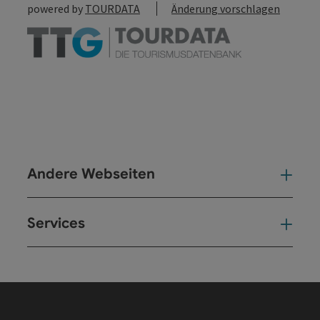
powered by
TOURDATA
Änderung vorschlagen
Andere Webseiten
And
Services
Ser