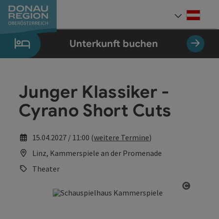
Accesskey
Accesskey
Accesskey
Accesskey
Accesskey
Accesskey
Zum Inhalt
Zur Navigation
Zum Seitenanfang
Zur Kontaktseite
Zum Impressum
Zur Startseite
[0]
[7]
[1]
[5]
[3]
[2]
Deut
Sprach
Unterkunft buchen
Junger Klassiker -
Cyrano Short Cuts
15.04.2027 / 11:00 (
weitere Termine
)
Linz, Kammerspiele an der Promenade
Theater
Copyrig