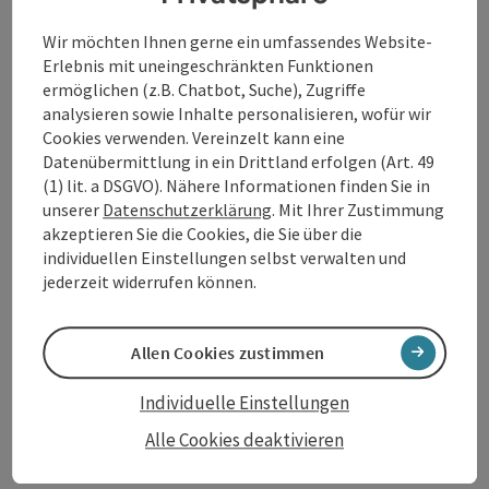
Holzpuppe ist einer der erfolgreichsten Stoffe für ein
Wir möchten Ihnen gerne ein umfassendes Website-
junges Publikum. Sie erinnert uns in charmant
Erlebnis mit uneingeschränkten Funktionen
märchenhafter Weise daran, worum es beim
ermöglichen (z.B. Chatbot, Suche), Zugriffe
Heranwachsen wirklich geht: Neugier, Freundschaft
analysieren sowie Inhalte personalisieren, wofür wir
und den Mut, Erfahrungen zu machen.
Cookies verwenden. Vereinzelt kann eine
Datenübermittlung in ein Drittland erfolgen (Art. 49
(1) lit. a DSGVO). Nähere Informationen finden Sie in
Kontakt
unserer
Datenschutzerklärung
. Mit Ihrer Zustimmung
akzeptieren Sie die Cookies, die Sie über die
Veranstaltungstermin/e
individuellen Einstellungen selbst verwalten und
jederzeit widerrufen können.
Veranstaltungsort
Allen Cookies zustimmen
Anreise/Lage
Individuelle Einstellungen
Alle Cookies deaktivieren
Preise