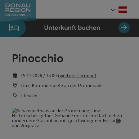
Accesskey
Accesskey
Accesskey
Accesskey
Accesskey
Accesskey
Zum Inhalt
Zur Navigation
Zum Seitenanfang
Zur Kontaktseite
Zum Impressum
Zur Startseite
[0]
[7]
[1]
[5]
[3]
[2]
Deut
Sprach
Unterkunft buchen
Pinocchio
15.11.2026 / 15:00 (
weitere Termine
)
Linz, Kammerspiele an der Promenade
Theater
Copyrig