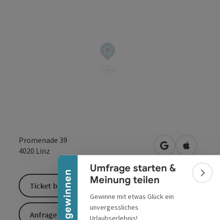
Banner einklappen
Promenade 39
in Google Maps
in Apple 
4020
Linz
Umfrage starten &
Urlaub gewinnen
Bann
Meinung teilen
Ticket buchen
Gewinne mit etwas Glück ein
unvergessliches
Anfrage senden
Urlaubserlebnis!