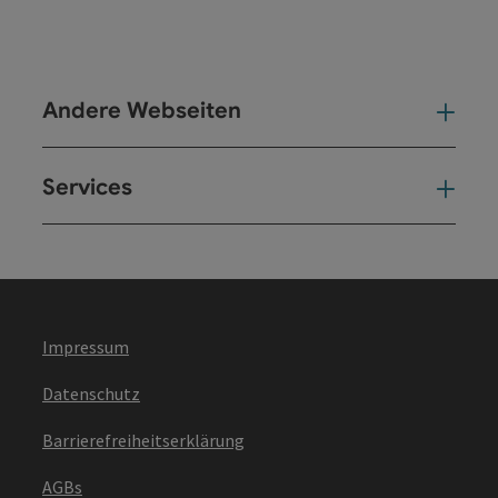
Andere Webseiten
And
Services
Ser
Impressum
Datenschutz
Barrierefreiheitserklärung
AGBs