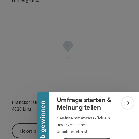
Copyrig
Banner einklappen
Umfrage starten &
Franckstraße 68
Urlaub gewinnen
Bann
Meinung teilen
in Google Maps
in Apple 
4020
Linz
Gewinne mit etwas Glück ein
unvergessliches
Ticket buchen
Urlaubserlebnis!