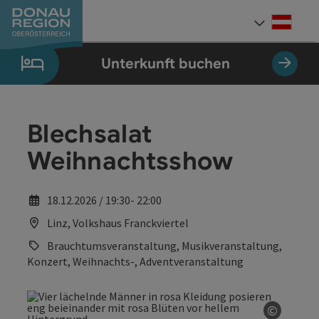
Accesskey
Accesskey
Accesskey
Accesskey
Accesskey
Accesskey
Zum Inhalt
Zur Navigation
Zum Seitenanfang
Zur Kontaktseite
Zum Impressum
Zur Startseite
[0]
[7]
[1]
[5]
[3]
[2]
Deut
Sprach
Unterkunft buchen
Blechsalat
Weihnachtsshow
18.12.2026 / 19:30- 22:00
Linz, Volkshaus Franckviertel
Brauchtumsveranstaltung, Musikveranstaltung,
Konzert, Weihnachts-, Adventveranstaltung
©