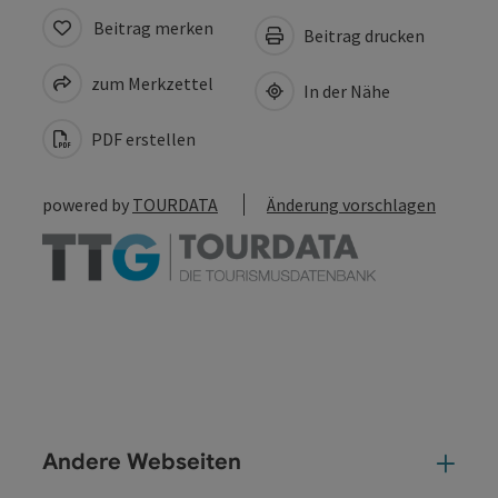
Beitrag merken
Beitrag drucken
zum Merkzettel
In der Nähe
PDF erstellen
powered by
TOURDATA
Änderung vorschlagen
Andere Webseiten
And