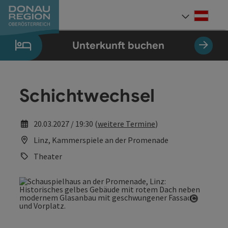
Accesskey
Accesskey
Accesskey
Accesskey
Accesskey
Accesskey
Zum Inhalt
Zur Navigation
Zum Seitenanfang
Zur Kontaktseite
Zum Impressum
Zur Startseite
[0]
[7]
[1]
[5]
[3]
[2]
Deut
Sprach
Unterkunft buchen
Schichtwechsel
20.03.2027 / 19:30 (
weitere Termine
)
Linz, Kammerspiele an der Promenade
Theater
Copyrig