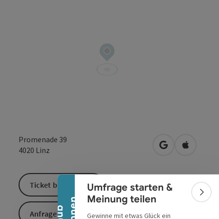
Banner einklappen
Promenade 39
in Google Maps
in Apple 
4020
Linz
Ticket buchen
Umfrage starten &
Bann
Meinung teilen
Anfrage senden
Gewinne mit etwas Glück ein