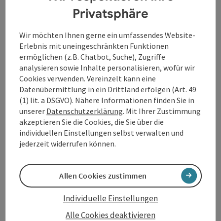
Privatsphäre
Martin Plattner ist ein vielfach ausgezeichneter
Dramatiker. Nach
rand:ständig
und
Die
Wir möchten Ihnen gerne ein umfassendes Website-
Sedierten
ist
Schichtwechsel
das dritte Stück, das am
Erlebnis mit uneingeschränkten Funktionen
Landestheater Linz uraufgeführt wird. Mit viel
ermöglichen (z.B. Chatbot, Suche), Zugriffe
Sensibilität und in meisterhafter Sprache widmet sich
analysieren sowie Inhalte personalisieren, wofür wir
der Autor dem Thema Pflege. Ihm ist ein ebenso
Cookies verwenden. Vereinzelt kann eine
abgründiges wie grotesk‑komisches Stück gelungen.
Datenübermittlung in ein Drittland erfolgen (Art. 49
(1) lit. a DSGVO). Nähere Informationen finden Sie in
unserer
Datenschutzerklärung
. Mit Ihrer Zustimmung
Kontakt
akzeptieren Sie die Cookies, die Sie über die
individuellen Einstellungen selbst verwalten und
jederzeit widerrufen können.
Veranstaltungstermin/e
Allen Cookies zustimmen
Veranstaltungsort
Individuelle Einstellungen
Anreise/Lage
Alle Cookies deaktivieren