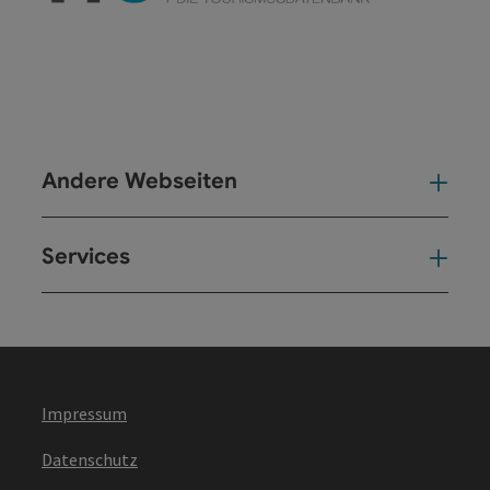
Andere Webseiten
And
Services
Ser
Impressum
Datenschutz