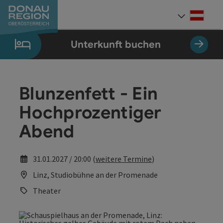
Accesskey
Accesskey
Accesskey
Accesskey
Accesskey
Accesskey
Zum Inhalt
Zur Navigation
Zum Seitenanfang
Zur Kontaktseite
Zum Impressum
Zur Startseite
[0]
[7]
[1]
[5]
[3]
[2]
Deut
Sprach
Unterkunft buchen
Blunzenfett - Ein
Hochprozentiger
Abend
31.01.2027 / 20:00 (
weitere Termine
)
Linz, Studiobühne an der Promenade
Theater