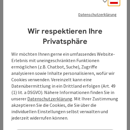
Sprach
Wir alle kennen Personen, die „zu viel trinken“. Und
selbst haben wir natürlich alles im Griff. Alkohol als
Datenschutzerklärung
kollektive Erzählung, als Kultur. Doch: Wann wird aus
Witz Zwang, aus Genuss Notwendigkeit? Zum
Wir respektieren Ihre
wievielten Mal haben wir „nie wieder“ gesagt – und wie
Privatsphäre
gut schmeckt trotzdem das erste Glas?
Für
Blunzenfett
werden Mediziner:innen,
Wir möchten Ihnen gerne ein umfassendes Website-
Barbetreiber:innen sowie feuchte und trockene
Erlebnis mit uneingeschränkten Funktionen
Alkoholiker:innen interviewt. Sie sprechen über
ermöglichen (z.B. Chatbot, Suche), Zugriffe
Trinkspiele und soziale Konventionen: Wer trinkt was,
analysieren sowie Inhalte personalisieren, wofür wir
wann und warum? Warum ist das Dosenbier um 12.00
Cookies verwenden. Vereinzelt kann eine
Uhr trash, das Sektfrühstück aber classy? Gibt es den
Datenübermittlung in ein Drittland erfolgen (Art. 49
perfekten Pegel – vom kleinen Schwips bis zur
(1) lit. a DSGVO). Nähere Informationen finden Sie in
völligen Eskalation? Nach
Fucking Old – Alte
unserer
Datenschutzerklärung
. Mit Ihrer Zustimmung
Liebe
gehen Wenzel und Patrick Winzer erneut auf
akzeptieren Sie die Cookies, die Sie über die
Recherche in Linz und Oberösterreich. Ein Toast auf
individuellen Einstellungen selbst verwalten und
das, was wir nicht hören wollen.
jederzeit widerrufen können.