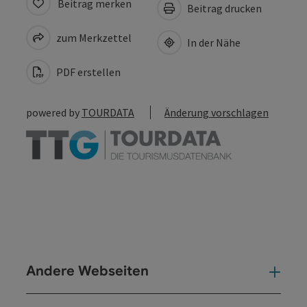
Beitrag merken
Beitrag drucken
zum Merkzettel
In der Nähe
PDF erstellen
powered by
TOURDATA
Änderung vorschlagen
Andere Webseiten
And