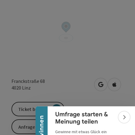
Franckstraße 68
Banner einklappen
in Google Maps
in Apple 
4020
Linz
Ticket buchen
Umfrage starten &
Bann
Meinung teilen
Anfrage senden
Gewinne mit etwas Glück ein