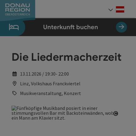
Accesskey
Accesskey
Accesskey
Accesskey
Accesskey
Accesskey
Zum Inhalt
Zur Navigation
Zum Seitenanfang
Zur Kontaktseite
Zum Impressum
Zur Startseite
[0]
[7]
[1]
[5]
[3]
[2]
Deut
Sprach
Unterkunft buchen
Die Liedermacherzeit
13.11.2026 / 19:30- 22:00
Linz, Volkshaus Franckviertel
Musikveranstaltung, Konzert
Copyrig