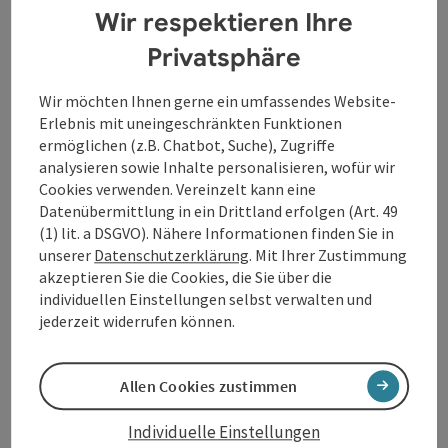
Zeit für diese Lieder, denn naturgemäß haben sich
Wir respektieren Ihre
unsere Bedürfnisse und Sehnsüchte, aber auch Kritik
und Vorwürfe an bestimmtem, gesellschaftlichem und
Privatsphäre
staatlichem Handeln unwesentlich verändert. Die
Texte dieser Songs könnten erst gestern geschrieben
Wir möchten Ihnen gerne ein umfassendes Website-
worden sein!
Erlebnis mit uneingeschränkten Funktionen
Musikalisch aufgrund der hochkarätigen Besetzung
ermöglichen (z.B. Chatbot, Suche), Zugriffe
der illustren Formation sind spezielle, charmante,
analysieren sowie Inhalte personalisieren, wofür wir
herausfordernde und spannende Interpretationen zu
Cookies verwenden. Vereinzelt kann eine
erwarten und garantiert! Mit dabei auch Songs aus
Datenübermittlung in ein Drittland erfolgen (Art. 49
eigener Feder der jungen LiedermacherInnen-Gilde!
(1) lit. a DSGVO). Nähere Informationen finden Sie in
unserer
Datenschutzerklärung
. Mit Ihrer Zustimmung
akzeptieren Sie die Cookies, die Sie über die
Kontakt
individuellen Einstellungen selbst verwalten und
jederzeit widerrufen können.
Veranstaltungsort
Allen Cookies zustimmen
Anreise/Lage
Individuelle Einstellungen