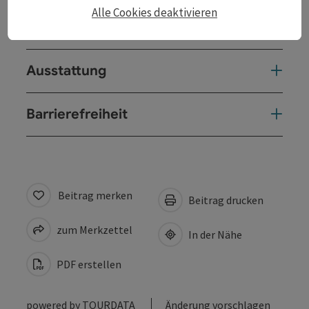
Alle Cookies deaktivieren
Preise
Ausstattung
Barrierefreiheit
Beitrag merken
Beitrag drucken
zum Merkzettel
In der Nähe
PDF erstellen
powered by
TOURDATA
Änderung vorschlagen