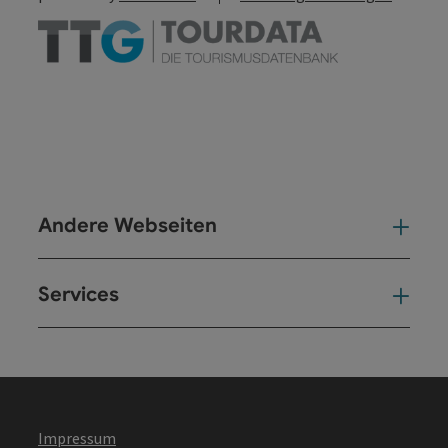
Andere Webseiten
And
Services
Ser
Impressum