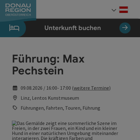
Accesskey
Accesskey
Accesskey
Accesskey
Accesskey
Accesskey
Zum Inhalt
Zur Navigation
Zum Seitenanfang
Zur Kontaktseite
Zum Impressum
Zur Startseite
[0]
[7]
[1]
[5]
[3]
[2]
Deut
Sprach
Unterkunft buchen
Führung: Max
Pechstein
09.08.2026 / 16:00- 17:00 (
weitere Termine
)
Linz, Lentos Kunstmuseum
Führungen, Fahrten, Touren, Führung