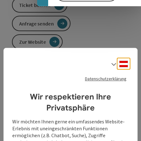
Ticket buchen
Anfrage senden
Zur Website
Deuts
Sprach
Veranstaltungsinformationen
Datenschutzerklärung
Führung durch die aktuelle Ausstellung.
Wir respektieren Ihre
Dau­er 60 Minu­ten, max. 25 Per­so­nen, Füh­rung­kar­te 4 €
(zzgl. Ein­tritt). Kei­ne Anmel­dung erfor­der­lich („first-
Privatsphäre
come-first-ser­ved“).
Wir möchten Ihnen gerne ein umfassendes Website-
Erlebnis mit uneingeschränkten Funktionen
Kontakt
ermöglichen (z.B. Chatbot, Suche), Zugriffe