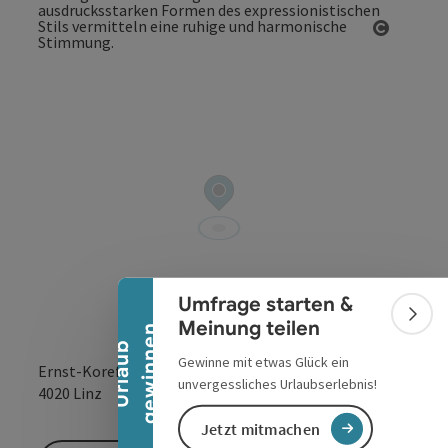
Copyrig
Banner einklappen
Umfrage starten &
Bann
Meinung teilen
n
U
r
l
a
u
b
g
e
w
i
n
n
e
Gewinne mit etwas Glück ein
Ernst-Koref-Promenade 1
unvergessliches Urlaubserlebnis!
in Google Maps
in Apple 
4020
Linz
Jetzt mitmachen